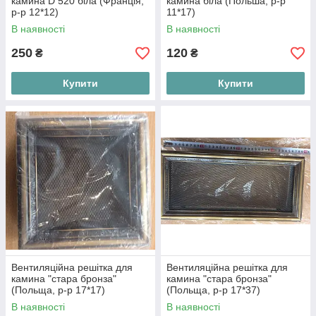
камина D 520 біла (Франція,
камина біла (Польша, р-р
р-р 12*12)
11*17)
В наявності
В наявності
250
120
₴
₴
Купити
Купити
Вентиляційна решітка для
Вентиляційна решітка для
камина "стара бронза"
камина "стара бронза"
(Польща, р-р 17*17)
(Польща, р-р 17*37)
В наявності
В наявності