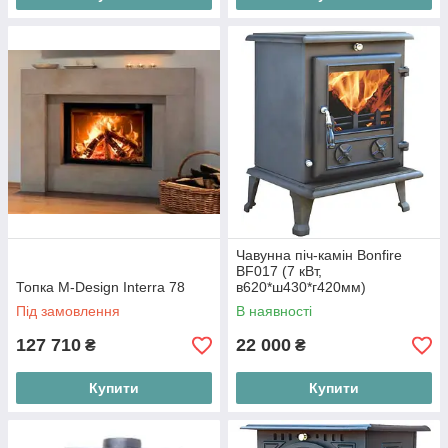
Чавунна піч-камін Bonfire
BF017 (7 кВт,
Топка M-Design Interra 78
в620*ш430*г420мм)
Під замовлення
В наявності
127 710
22 000
₴
₴
Купити
Купити