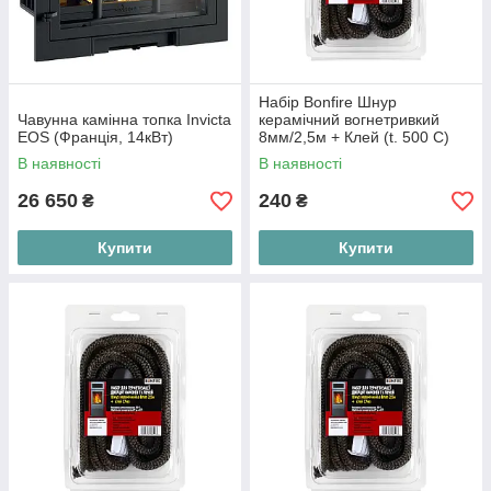
Набір Bonfire Шнур
Чавунна камінна топка Invicta
керамічний вогнетривкий
EOS (Франція, 14кВт)
8мм/2,5м + Клей (t. 500 C)
В наявності
В наявності
26 650
240
₴
₴
Купити
Купити