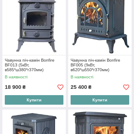
Чавунна піч-камін Bonfire
Чавунна піч-камін Bonfire
BF013 (5кВт,
BF005 (9кВт,
в585*ш380*г370мм)
в620*ш550*г370мм)
В наявності
В наявності
18 900
25 400
₴
₴
Купити
Купити