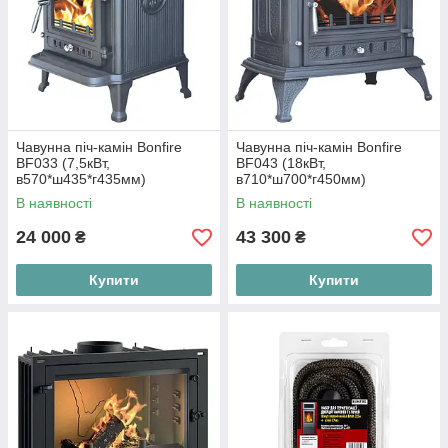
Чавунна піч-камін Bonfire
Чавунна піч-камін Bonfire
BF033 (7,5кВт,
BF043 (18кВт,
в570*ш435*г435мм)
в710*ш700*г450мм)
В наявності
В наявності
24 000
43 300
₴
₴
Купити
Купити