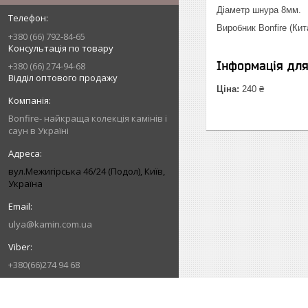
Діаметр шнура 8мм.
Виробник Bonfire (Кит
+380 (66) 792-84-65
Консультація по товару
Інформація дл
+380 (66) 274-94-68
Відділ оптового продажу
Ціна:
240 ₴
Bonfire- найкраща колекція камінів і
саун в Україні
вул.Межигірська 46/24 (Подол), Київ,
Україна
ulya@kamin.com.ua
+380(66)274 94 68