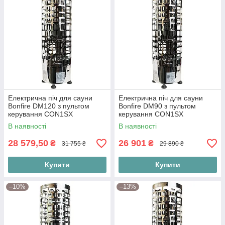
Електрична піч для сауни
Електрична піч для сауни
Bonfire DM120 з пультом
Bonfire DM90 з пультом
керування CON1SX
керування CON1SX
В наявності
В наявності
28 579,50
26 901
₴
₴
31 755 ₴
29 890 ₴
Купити
Купити
–10%
–13%