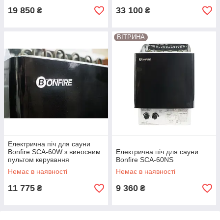
19 850
33 100
₴
₴
ВІТРИНА
Електрична піч для сауни
Bonfire SCA-60W з виносним
Електрична піч для сауни
пультом керування
Bonfire SCA-60NS
Немає в наявності
Немає в наявності
11 775
9 360
₴
₴