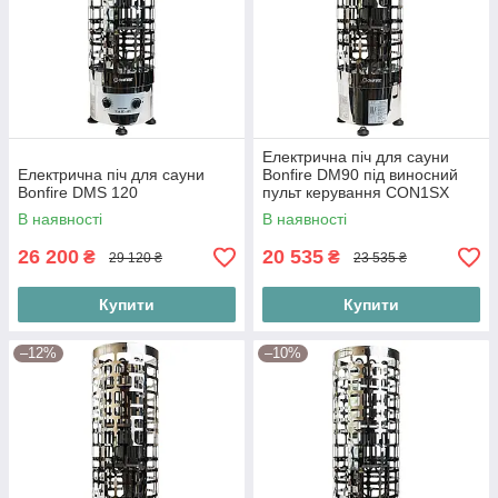
Електрична піч для сауни
Електрична піч для сауни
Bonfire DM90 під виносний
Bonfire DMS 120
пульт керування CON1SX
В наявності
В наявності
26 200
20 535
₴
₴
29 120 ₴
23 535 ₴
Купити
Купити
–12%
–10%