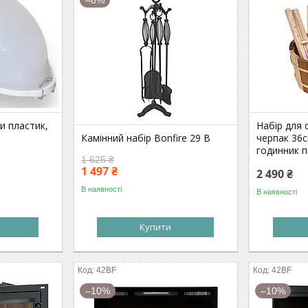
–8%
и пластик,
Набір для 
Камінний набір Bonfire 29 В
черпак 36с
годинник п
1 625 ₴
1 497 ₴
2 490 ₴
В наявності
В наявності
Купити
42BF
42BF
–10%
–10%