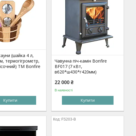
сауни (шайка 4 л,
м, термогігрометр,
Чавунна піч-камін Bonfire
ісочний) ТМ Bonfire
BF017 (7 кВт,
в620*ш430*г420мм)
22 000 ₴
В наявності
Купити
Купити
FS203-B