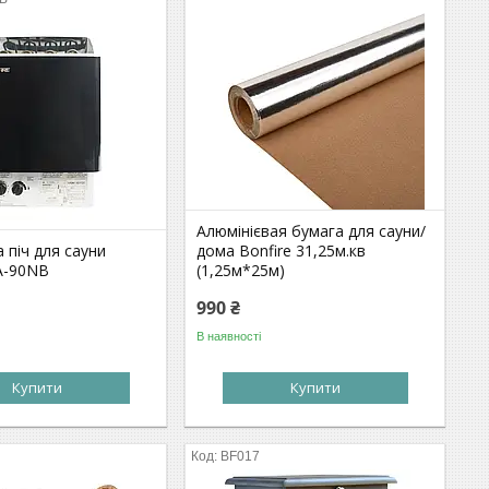
Алюмінієвая бумага для сауни/
 піч для сауни
дома Bonfire 31,25м.кв
CA-90NB
(1,25м*25м)
990 ₴
В наявності
Купити
Купити
BF017