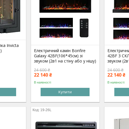
ка Invicta
)
Електричний камін Bonfire
Електрични
Galaxy 42BF(106*45см) зі
42BF 3 СКЛ
звуком (2в1 на стіну або у нішу)
звуком (2в1
24 600 ₴
24 600 ₴
22 140 ₴
22 140 ₴
В наявності
В наявності
Купити
19-26L