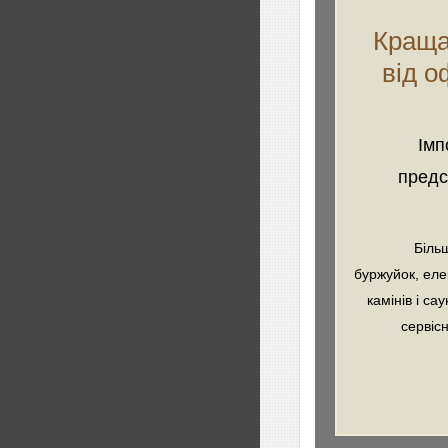
Краща 
від о
Імп
предс
Біль
буржуйок, елек
камінів і са
сервіс