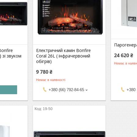
Парогенер
onfire
Електричний камін Bonfire
24 620 ₴
) зі звуком
Coral 26L ( інфрачервоний
обігрів)
Немає в наявн
9 780 ₴
Немає в наявності
+380 (66) 792-84-65
+380 
19-50