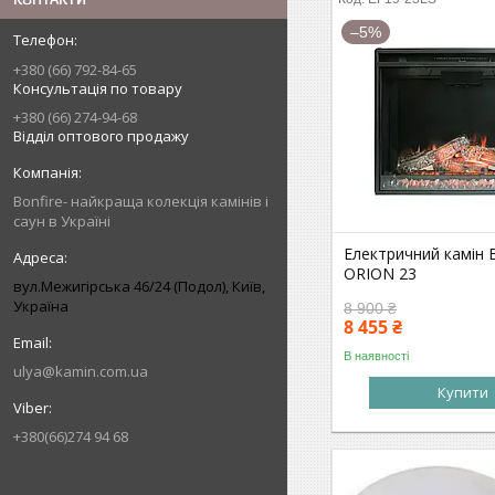
–5%
+380 (66) 792-84-65
Консультація по товару
+380 (66) 274-94-68
Відділ оптового продажу
Bonfire- найкраща колекція камінів і
саун в Україні
Електричний камін B
ORION 23
вул.Межигірська 46/24 (Подол), Київ,
Україна
8 900 ₴
8 455 ₴
В наявності
ulya@kamin.com.ua
Купити
+380(66)274 94 68