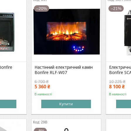
–20%
–21%
onfire
Настінний електричний камін
Електрична
Bonfire RLF-W07
Bonfire S
6 700 ₴
10 225 ₴
5 360 ₴
8 100 ₴
В наявності
В наявності
Купити
29B