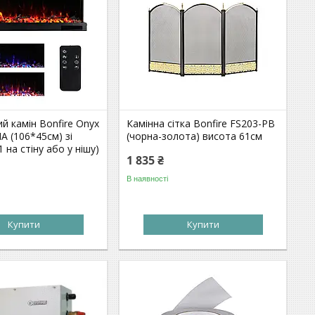
й камін Bonfire Onyx
Камінна сітка Bonfire FS203-РB
А (106*45см) зі
(чорна-золота) висота 61см
 на стіну або у нішу)
1 835 ₴
В наявності
Купити
Купити