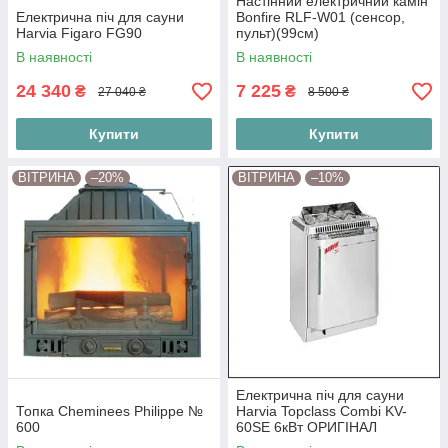
Настінний електричний камін
Електрична піч для сауни
Bonfire RLF-W01 (сенсор,
Harvia Figaro FG90
пульт)(99см)
В наявності
В наявності
24 340
7 225
₴
₴
27 040 ₴
8 500 ₴
Купити
Купити
ВІТРИНА
–20%
ВІТРИНА
–10%
Електрична піч для сауни
Топка Cheminees Philippe №
Harvia Topclass Combi KV-
600
60SE 6кВт ОРИГІНАЛ