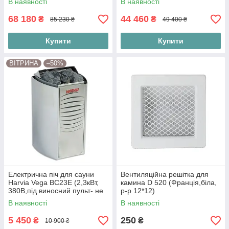
В наявності
В наявності
68 180
44 460
₴
₴
85 230 ₴
49 400 ₴
Купити
Купити
ВІТРИНА
–50%
Електрична піч для сауни
Вентиляційна решітка для
Harvia Vega BC23Е (2,3кВт,
камина D 520 (Франція,біла,
380В,під виносний пульт- не
р-р 12*12)
постачається у комплекті)
В наявності
В наявності
5 450
250
₴
₴
10 900 ₴