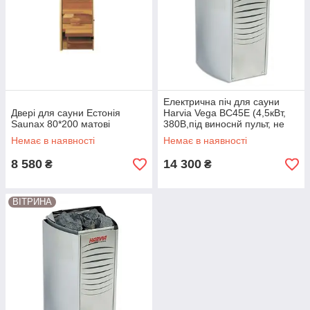
Електрична піч для сауни
Двері для сауни Естонія
Harvia Vega BC45E (4,5кВт,
Saunax 80*200 матові
380В,під виноснй пульт, не
постачається у комплекті)
Немає в наявності
Немає в наявності
8 580
14 300
₴
₴
ВІТРИНА