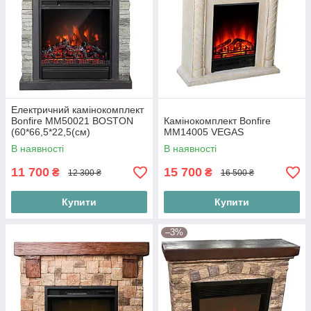
буде обігрівати будинок і створювати ілюзію палаючого
полум'я, все це за прийнятну ціну. Тому ми пропонуємо Вам
свої послуги будемо раді допомогти з вибором.
Електричний камінокомплект
Bonfire MM50021 BOSTON
Камінокомплект Bonfire
(60*66,5*22,5(cм)
MM14005 VEGAS
В наявності
В наявності
11 700
15 700
₴
₴
12 300 ₴
16 500 ₴
Купити
Купити
–3%