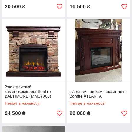
20 500
16 500
₴
₴
Электричекий
каминокомплект Bonfire
Електричний камінокомплект
BALTIMORE (MM17003)
Bonfire ATLANTA
Немає в наявності
Немає в наявності
24 500
20 000
₴
₴