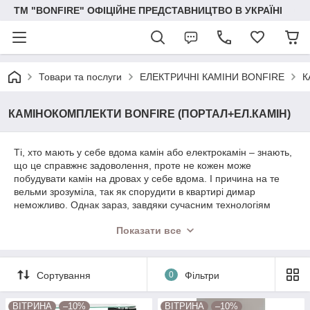
ТМ "BONFIRE" ОФІЦІЙНЕ ПРЕДСТАВНИЦТВО В УКРАЇНІ
Товари та послуги
ЕЛЕКТРИЧНІ КАМІНИ BONFIRE
К
КАМІНОКОМПЛЕКТИ BONFIRE (ПОРТАЛ+ЕЛ.КАМІН)
Ті, хто мають у себе вдома камін або електрокамін – знають,
що це справжнє задоволення, проте не кожен може
побудувати камін на дровах у себе вдома. І причина на те
вельми зрозуміла, так як спорудити в квартирі димар
неможливо. Однак зараз, завдяки сучасним технологіям
можна просто купити електрокамін і отримувати все ті ж
Показати все
відчуття. До того ж завдяки сучасним технологіям, імітація
вогню у електрокамінів виглядає дуже правдоподібно і
реалістично, так що насолоду і задоволення від вечори біля
каміна Ви отримаєте в будь-якому випадку. Ви можете купити
Сортування
0
Фільтри
електричний камін зі звуковим супроводом. А також можна
настроювати колір полум'я його величину.
ВІТРИНА
–10%
ВІТРИНА
–10%