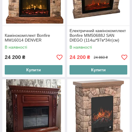
Електричний камінокомплект
Камінокомплект Bonfire
Bonfire MM50688J SAN
MM16014 DENVER
DIEGO (114ш*97в*34г(cм)
В наявності
В наявності
24 200
24 200
₴
₴
24 860 ₴
Купити
Купити