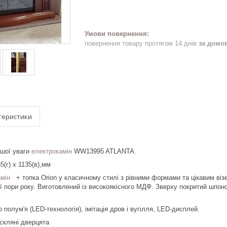
повернення товару протягом 14 днів
за домо
теристики
шої уваги
електрокамін
WW13995 ATLANTA.
365(г) x 1135(в),мм
амін
+ топка Orion у класичному стилі з рівними формами та цікавим візе
 пори року. Виготовлений із високоякісного МДФ. Зверху покритий шпоном
полум'я (LED-технологія), імітація дров і вугілля, LED-дисплей.
скляні дверцята