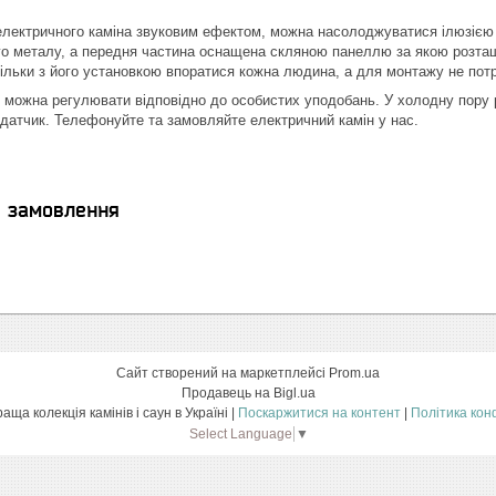
ектричного каміна звуковим ефектом, можна насолоджуватися ілюзією по
го металу, а передня частина оснащена скляною панеллю за якою розта
скільки з його установкою впоратися кожна людина, а для монтажу не пот
я можна регулювати відповідно до особистих уподобань. У холодну пору 
датчик. Телефонуйте та замовляйте електричний камін у нас.
я замовлення
Сайт створений на маркетплейсі
Prom.ua
Продавець на Bigl.ua
Bonfire- найкраща колекція камінів і саун в Україні |
Поскаржитися на контент
|
Політика кон
Select Language
▼