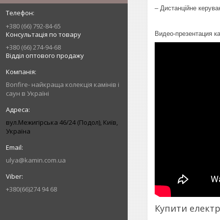
– Дистанційне керув
+380 (66) 792-84-65
Видео-презентация к
Консультація по товару
+380 (66) 274-94-68
Відділ оптового продажу
Bonfire- найкраща колекція камінів і
саун в Україні
вул.Межигірська 46/24 (Подол), Київ,
Україна
ulya@kamin.com.ua
+380(66)274 94 68
Купити елект