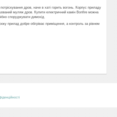
тріскування дров, наче в хаті горить вогонь. Корпус приладу
шований муляж дров. Купити електричний камін Bonfire можна
рібно споруджувати димохід.
року прилад добре обігріває приміщення, а контроль за рівнем
фіденційності