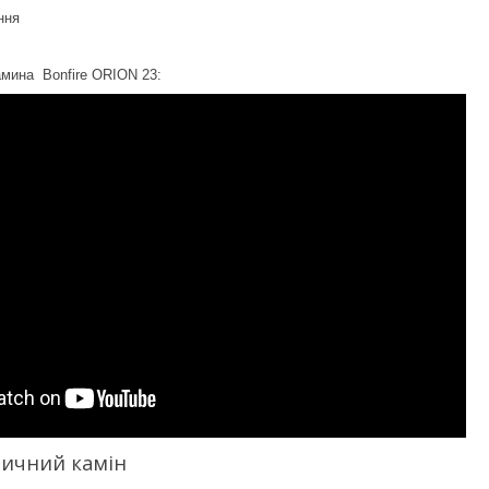
ання
амина Bonfire ORION 23:
ричний камін