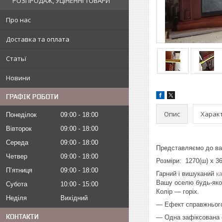
РОЗПРОДАЖ, УЦІНЕННІ ТОВАРИ
Про нас
Доставка та оплата
Статьї
Новини
ГРАФІК РОБОТИ
Опис
Харак
Понеділок
09:00
18:00
Вівторок
09:00
18:00
Середа
09:00
18:00
Представляємо до ва
Четвер
09:00
18:00
Розміри: 1270(ш) x 
Пʼятниця
09:00
18:00
Гарний і вишуканий
к
Вашу оселю будь-якої
Субота
10:00
15:00
Колір — горіх.
Неділя
Вихідний
— Ефект справжнього 
КОНТАКТИ
— Одна зафіксована 