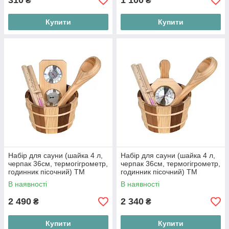
310
1 100
₴
₴
Купити
Купити
Набір для сауни (шайка 4 л,
Набір для сауни (шайка 4 л,
черпак 36см, термогігрометр,
черпак 36см, термогігрометр,
годинник пісочний) ТМ
годинник пісочний) ТМ
Bonfire
Bonfire
В наявності
В наявності
2 490
2 340
₴
₴
Купити
Купити