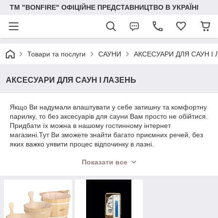
ТМ "BONFIRE" ОФІЦІЙНЕ ПРЕДСТАВНИЦТВО В УКРАЇНІ
Товари та послуги
САУНИ
АКСЕСУАРИ ДЛЯ САУН І 
АКСЕСУАРИ ДЛЯ САУН І ЛАЗЕНЬ
Якщо Ви надумали влаштувати у себе затишну та комфортну
парилку, то без аксесуарів для сауни Вам просто не обійтися.
Придбати їх можна в нашому гостинному інтернет
магазині.Тут Ви зможете знайти багато приємних речей, без
яких важко уявити процес відпочинку в лазні.
Ясна річ, що двері - це такий же предмет потреби, як і піч для
Показати все
сауни. У нас є різні варіанти. Кілька найкращих виробників
постачають нам свій товар, які ми пропонуємо Вашій увазі.
Різні розміри, скло в декількох кольорах. Загалом вибирати є
з чого.
Крім усього іншого є і парогенератори, пульти управління,
ароматизатори, скотч і безліч інших дрібниць.