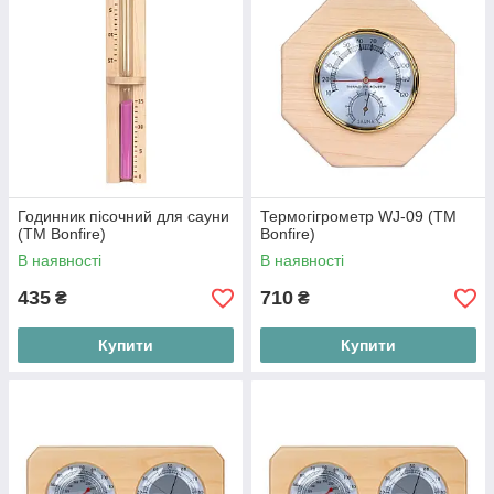
Годинник пісочний для сауни
Термогігрометр WJ-09 (ТМ
(ТМ Bonfire)
Вonfire)
В наявності
В наявності
435
710
₴
₴
Купити
Купити