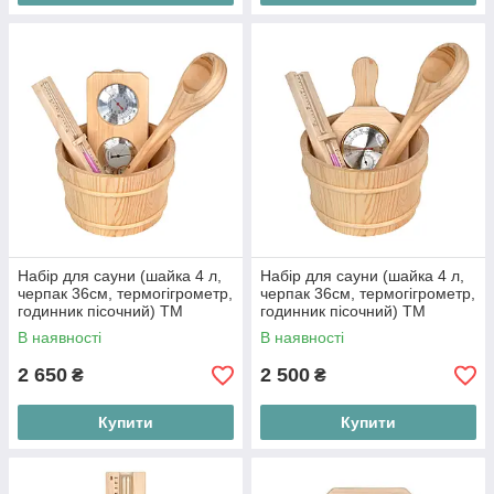
Набір для сауни (шайка 4 л,
Набір для сауни (шайка 4 л,
черпак 36см, термогігрометр,
черпак 36см, термогігрометр,
годинник пісочний) ТМ
годинник пісочний) ТМ
Bonfire
Bonfire
В наявності
В наявності
2 650
2 500
₴
₴
Купити
Купити