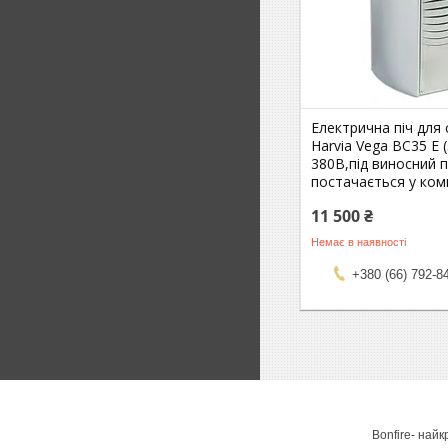
Електрична піч для 
Harvia Vega BC35 E 
380В,під виносний п
постачається у ком
11 500 ₴
Немає в наявності
+380 (66) 792-8