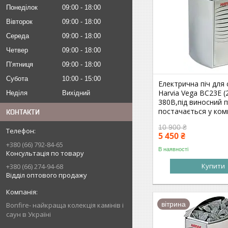
Понеділок
09:00
18:00
Вівторок
09:00
18:00
Середа
09:00
18:00
Четвер
09:00
18:00
Пʼятниця
09:00
18:00
Субота
10:00
15:00
Електрична піч для 
Harvia Vega BC23Е (
Неділя
Вихідний
380В,під виносний п
постачається у ком
КОНТАКТИ
10 900 ₴
5 450 ₴
+380 (66) 792-84-65
В наявності
Консультація по товару
Купити
+380 (66) 274-94-68
Відділ оптового продажу
вітрина
Bonfire- найкраща колекція камінів і
саун в Україні