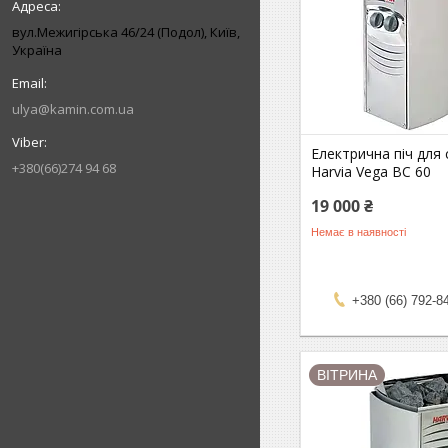
вул.Межигірська 46/24 (Подол), Київ,
Україна
ulya@kamin.com.ua
Електрична піч для 
+380(66)274 94 68
Harvia Vega BC 60
19 000 ₴
Немає в наявності
+380 (66) 792-8
ВІТРИНА