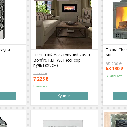
сауни
Топка Chem
Настінний електричний камін
600
Bonfire RLF-W01 (сенсор,
85 230 ₴
пульт)(99см)
68 180 ₴
8 500 ₴
В наявності
7 225 ₴
В наявності
Купити