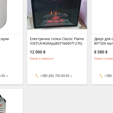
сауни
Електрична топка Classic Flame
Двері для 
33EFU04GRA(ш865*в660*г270)
80*200 ма
12 000 ₴
8 580 ₴
Немає в наявності
Немає в наявн
4-65
+380 (66) 792-84-65
+380 