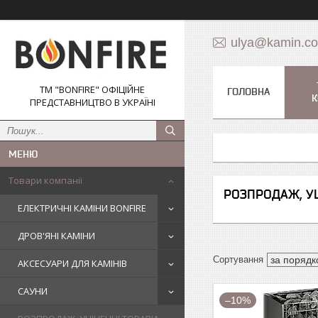
ulya@kamin.c
ТМ "BONFIRE" ОФІЦІЙНЕ
ГОЛОВНА
К
ПРЕДСТАВНИЦТВО В УКРАЇНІ
Товари компанії
РОЗПРОДАЖ, У
ЕЛЕКТРИЧНІ КАМІНИ BONFIRE
ДРОВ'ЯНІ КАМІНИ
АКСЕСУАРИ ДЛЯ КАМІНІВ
САУНИ
–10%