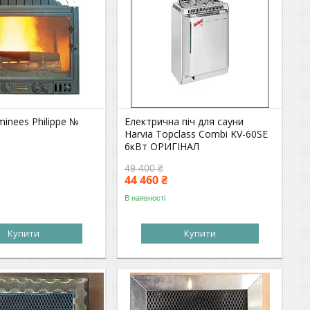
inees Philippe №
Електрична піч для сауни
Harvia Topclass Combi KV-60SE
6кВт ОРИГІНАЛ
49 400 ₴
44 460 ₴
В наявності
Купити
Купити