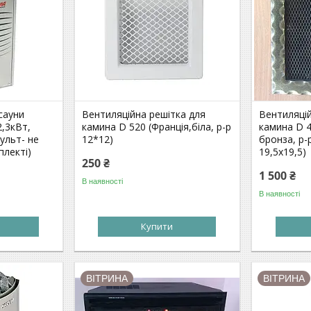
сауни
Вентиляційна решітка для
Вентиляцій
2,3кВт,
камина D 520 (Франція,біла, р-р
камина D 4
ульт- не
12*12)
бронза, р-
плекті)
19,5х19,5)
250 ₴
1 500 ₴
В наявності
В наявності
Купити
ВІТРИНА
ВІТРИНА