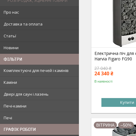
РОЗПРОДАЖ, УЦІНЕННІ ТОВАРИ
Про нас
Доставка та оплата
Статьї
Новини
Електрична піч для 
Harvia Figaro FG90
ФІЛЬТРИ
27 040 ₴
Комплектуючі для печей і камінів
24 340 ₴
В наявності
Каміни
Двері для саун і лазень
Купити
Печі-каміни
Печі
ВІТРИНА
–50%
ГРАФІК РОБОТИ