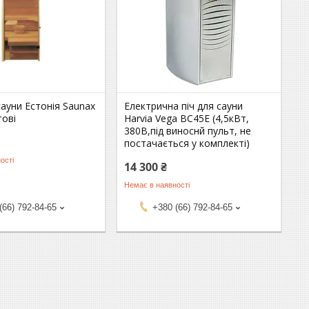
сауни Естонія Saunax
Електрична піч для сауни
тові
Harvia Vega BC45E (4,5кВт,
380В,під виноснй пульт, не
постачається у комплекті)
ості
14 300 ₴
Немає в наявності
(66) 792-84-65
+380 (66) 792-84-65