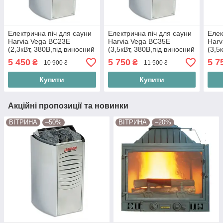
Електрична піч для сауни
Електрична піч для сауни
Елек
Harvia Vega BC23Е
Harvia Vega BC35Е
Harv
(2,3кВт, 380В,під виносний
(3,5кВт, 380В,під виносний
(3,5
пульт- не постачається у
пульт- не постачається у
пуль
5 450
5 750
5 7
₴
₴
10 900 ₴
11 500 ₴
комплекті)
комплекті)
комп
Купити
Купити
Акційні пропозиції та новинки
ВІТРИНА
–50%
ВІТРИНА
–20%