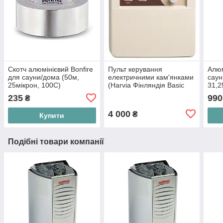
Скотч алюмінієвий Bonfire
Пульт керування
Алюм
для сауни/дома (50м,
електричними кам'янками
саун
25мікрон, 100С)
(Harvia Фінляндія Basic
31,2
C90 )(для ел.кам'янок 2-
235
990
₴
9кВт)
4 000
₴
Купити
Подібні товари компанії