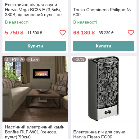
Електрична піч для сауни
Harvia Vega BC35 E (3,5кВт,
Топка Cheminees Philippe №
380В,під виносний пульт, не
600
постачається у комплекті)
В наявності
В наявності
5 750
68 180
₴
₴
11 500 ₴
85 230 ₴
Купити
Купити
ВІТРИНА
–15%
–10%
Настінний електричний камін
Bonfire RLF-W01 (сенсор,
Електрична піч для сауни
пульт)(99см)
Harvia Figaro FG90