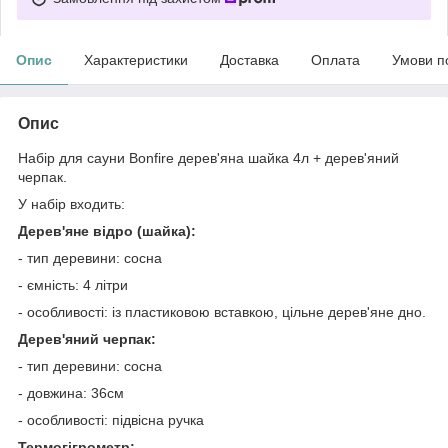
Опис
Характеристики
Доставка
Оплата
Умови п
Опис
Набір для сауни Bonfire дерев'яна шайка 4л + дерев'яний
черпак.
У набір входить:
Дерев'яне відро (шайка):
- тип деревини: сосна
- ємність: 4 літри
- особливості: із пластиковою вставкою, цільне дерев'яне дно.
Дерев'яний черпак:
- тип деревини: сосна
- довжина: 36см
- особливості: підвісна ручка
Термогігрометр: