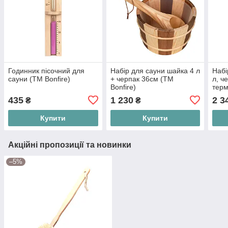
Годинник пісочний для
Набір для сауни шайка 4 л
Набі
сауни (ТМ Bonfire)
+ черпак 36см (ТМ
л, ч
Bonfire)
терм
пісо
435
1 230
2 3
₴
₴
Купити
Купити
Акційні пропозиції та новинки
–5%