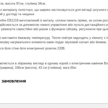
см, висота 97см, глубина 34см.
з матеріалу полістоун, що широко застосовується для імітації штучного
й у догляді та чищенні.
fire EВ1218 виготовлений із металу, скляна панель пряма, за склом розта
дійснюється за допомогою панелі управління або пульта дистанційного к
увімкнути самостійно або разом з функцією обігріву, регулюючи при цьом
но виставити бажаєму температуру. Тепле повітря надходить у кімнату з 
ерегріву нагрівального елемента камін подає звуковий сигнал або блимає.
я біля стіни біля електричної розетки 220В.
вляється в зібраному вигляді в одному коробі з електричним каміном Bo
(ширина), 106см (висота), 43 см (глибина), вага 65кг.
я замовлення