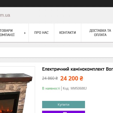
om.ua
ТОВАРИ
ДОСТАВКА ТА
ПРО НАС
КОНТАКТИ
ОМПАНІЇ
ОПЛАТА
Електричний камінокомплект Bon
24 200 ₴
24 860 ₴
В наявності
Код:
MM50688J
Купити