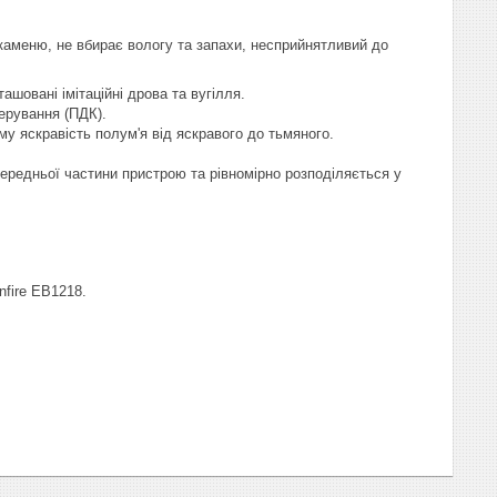
 каменю, не вбирає вологу та запахи, несприйнятливий до
шовані імітаційні дрова та вугілля.
ерування (ПДК).
у яскравість полум'я від яскравого до тьмяного.
передньої частини пристрою та рівномірно розподіляється у
nfire EВ1218.