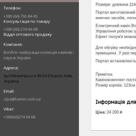
Розміри: довжина 114
Портал виготовлений 
+380 (66) 792-84-65
миючих засобів, легки
Консультація по товару
Електричний камін Bon
+380 (66) 274-94-68
Управління роботою з
Відділ оптового продажу
Ефект полум'я можна 
Для обігріву необхід
Bonfire- найкраща колекція камінів і
приміщенні. У разі п
саун в Україні
Портал встановлюєтьс
Примітка:
вул.Межигірська 46/24 (Подол), Київ,
Камінокомплект поста
Україна
Розмір короба: 123см 
ulya@kamin.com.ua
Інформація дл
Ціна:
24 200 ₴
+380(66)274 94 68