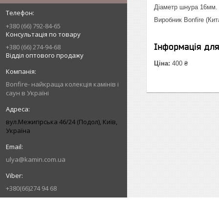
Діаметр шнура 16мм.
Виробник Bonfire (Кит
+380 (66) 792-84-65
Консультація по товару
Інформація дл
+380 (66) 274-94-68
Відділ оптового продажу
Ціна:
400 ₴
Bonfire- найкраща колекція камінів і
саун в Україні
вул.Межигірська 46/24 (Подол), Київ,
Україна
ulya@kamin.com.ua
+380(66)274 94 68