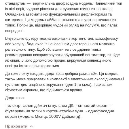
стандартам —
вертикальна двофасадна модель. Найвеликий топ
із цієї серії, чудове рішення для сучасних камінних порталів.
Обладнана автоматично функціональними дефлекторами та
шитерами. Ця модель найбільш компактна з усіх вертикальних
топок. Попри це, відкриває чудовий огляд на полум'я, що палає
всередині.
Внутрішню футеру можна виконати з кортен-сталі, шамофлексу
або чавуну. Водночас із нанесенням двостороннього малюнка
рельєфного типу. Щоб збільшити тепловіддання топки
рекомендовано використовувати вбудований вентилятор, він йде
як опція. З його допомогою процес циркуляція конвекційного
повітря істотно прискорюється.
До комплекту входить додаткова добірна рамка «0». Ця модель
також може працювати в комплекті з електричним склопідіймачем і
пультом дистанційного керування (для 1-го скла). І захисним
сітчастим екраном, що підіймається вручну.
Додатково:
- електр. склопідіймач із пультом ДК.
- сітчастий екран.
-
футерування топки з кортен-сталі/чавуна.
- однофасадна
версія (модель Місяць 1000
V
Даймонд).
Приховати