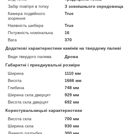
Забір повітря в топку
З зовнішнього середовища
Камера подвійного
True
згоряння
Наявність шибера
True
Потужність номінальна
16
Вага
370
Додаткові характеристики камінів на твердому паливі
Види твердого палива
Дрова
Габаритні і приєднувальні розміри
Ширина
1110 мм
Висота
1666 мм
Глибина
748 мм
Ширина скла дверцят
929 мм
Висота скла дверцят
692 мм
Користувальницькі характеристики
Висота скла
700 мм
Ширина скла
930 мм
Діаметр патрубка
300 мм