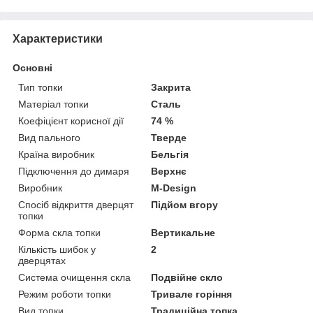
Характеристики
Основні
Тип топки
Закрита
Матеріал топки
Сталь
Коефіцієнт корисної дії
74 %
Вид пального
Тверде
Країна виробник
Бельгія
Підключення до димаря
Верхнє
Виробник
M-Design
Спосіб відкриття дверцят
Підйом вгору
топки
Форма скла топки
Вертикальне
Кількість шибок у
2
дверцятах
Система очищення скла
Подвійне скло
Режим роботи топки
Тривале горіння
Вид топки
Традиційна топка