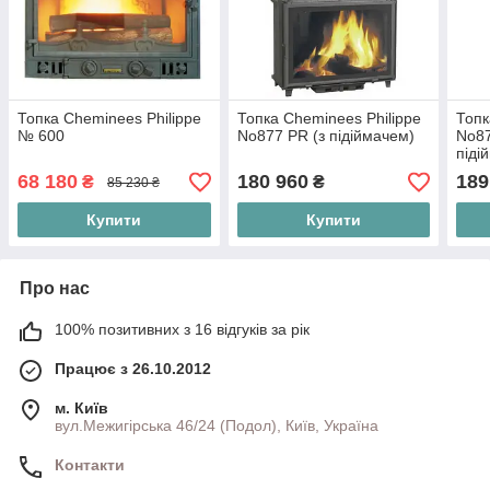
Топка Cheminees Philippe
Топка Cheminees Philippe
Топк
№ 600
No877 PR (з підіймачем)
No87
піді
68 180
180 960
189
₴
₴
85 230 ₴
Купити
Купити
Про нас
100% позитивних з 16 відгуків за рік
Працює з 26.10.2012
м. Київ
вул.Межигірська 46/24 (Подол), Київ, Україна
Контакти