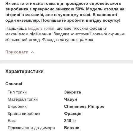
Якісна та стильна топка від провідного європейського
виробника з прекрасно знижкою 50%. Модель стояла на
вітрині в магазині, але в чудовому стані. В наявності
один екземпляр. Поспішайте зробити вигідну покупку!
Найширша
модель топки
, що має плоский фасад із
механізмом підіймання. Завдяки конструкції зольної скриньки
збільшений огляд. Фасад із латунною рамою.
Приховати
Характеристики
Основні
Тип топки
Закрита
Матеріал топки
Чавун
Виробник
Cheminees Philippe
Країна виробник
Франція
Вага
240 кг
Підключення до димаря
Верхнє