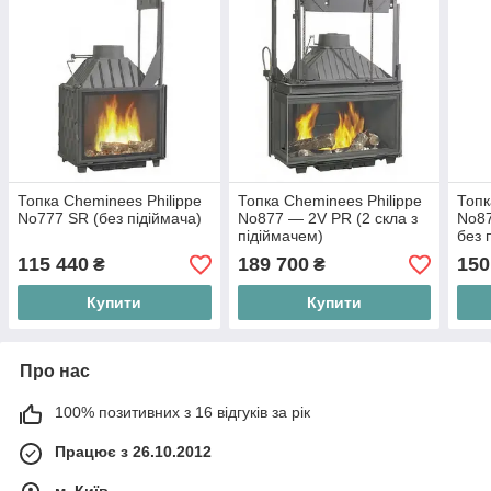
Топка Cheminees Philippe
Топка Cheminees Philippe
Топк
No777 SR (без підіймача)
No877 — 2V PR (2 скла з
No87
підіймачем)
без 
115 440
189 700
150
₴
₴
Купити
Купити
Про нас
100% позитивних з 16 відгуків за рік
Працює з 26.10.2012