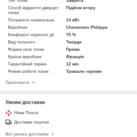
Тип топки
Закрита
Спосіб відкриття дверцят
Підйом вгору
топки
Потужність номінальна
14 кВт
Виробник
Cheminees Philippe
Коефіцієнт корисної дії
75 %
Вид пального
Тверде
Форма скла топки
Пряме
Країна виробник
Франція
Гарантійний термін
12 міс
Режим роботи топки
Тривале горіння
Приховати
Умови доставки
Нова Пошта
Доставка поштою
Всі умови доставки