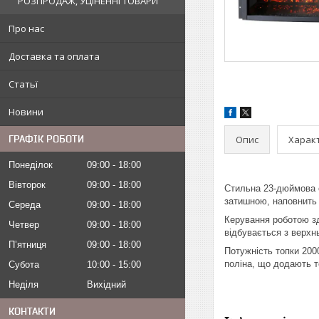
РОЗПРОДАЖ, УЦІНЕННІ ТОВАРИ
Про нас
Доставка та оплата
Статьї
Новини
Опис
Харак
ГРАФІК РОБОТИ
Понеділок
09:00
18:00
Вівторок
09:00
18:00
Стильна 23-дюймова ел
затишною, наповнить 
Середа
09:00
18:00
Керування роботою зд
Четвер
09:00
18:00
відбувається з верхн
Пʼятниця
09:00
18:00
Потужність топки 200
поліна, що додають т
Субота
10:00
15:00
Неділя
Вихідний
КОНТАКТИ