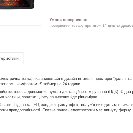
повернення товару протягом 14 днів
за домо
теристики
ектрична топка, яка впишеться в дизайн вітальні, просторої їдальні та б
теплом і комфортом. Є таймер на 24 години.
ійснюється за допомогою пульта дистанційного керування (ПДК). Є два р
ьої частини, завдяки цьому поширення йде рівномірно.
0 ватів. Підсвітка LED, завдяки цьому ефект полум'я виходить максималь
опки правдоподібності. Скляна панель електротопки має вигнуту форму.