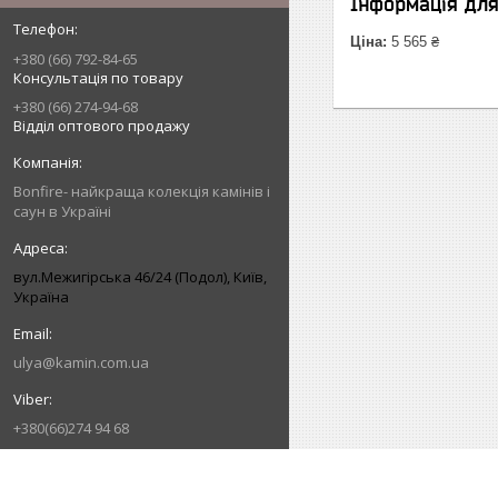
Інформація дл
Ціна:
5 565 ₴
+380 (66) 792-84-65
Консультація по товару
+380 (66) 274-94-68
Відділ оптового продажу
Bonfire- найкраща колекція камінів і
саун в Україні
вул.Межигірська 46/24 (Подол), Київ,
Україна
ulya@kamin.com.ua
+380(66)274 94 68