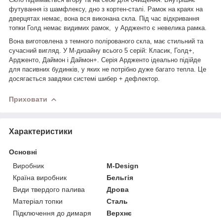
футування із шамфлексу, дно з кортен-сталі. Рамок на краях на
дверцятах немає, вона вся виконана скла. Під час відкривання
топки Голд немає видимих рамок,
у Ардженто є невелика рамка.
Вона виготовлена з темного полірованого скла, має стильний та
сучасний вигляд. У М-дизайну всього 5 серій: Класик, Голд+,
Ардженто, Даймон і Даймон+. Серія Ардженто ідеально підійде
для пасивних будинків, у яких не потрібно дуже багато тепла. Це
досягається завдяки системі шибер + дефлектор.
Приховати
Характеристики
Основні
Виробник
M-Design
Країна виробник
Бельгія
Види твердого палива
Дрова
Матеріал топки
Сталь
Підключення до димаря
Верхнє