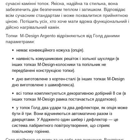
сучасні камінні топок. Якісна, надійна та стильна, вона
забезпечить дім безпечним теплом і затишком. Відповідає
всім сучасним стандартам і може похвалитися прийнятною
ціною. Потішить усіх, хто хоче мати вдома функціональний і
дійсно нагрівальний камін.
Топки M-Design Argento відрізняються від Голд даними
параметрами:
немає конвекційного кожуха (опція).
наявність комушникових решіток і зольної шухляди (в
інших топках M-Design-колосники та попільник не
передбачені конструкцією топки).
дно виготовлене з кортен-сталі (в інших топках M-Design
дно виготовлене з шамофлекса).
всі топки комплектуються декоративною добірний 8 см (в
інших топках M-Design рамка постачається додатково).
у топок Голд два удари та два дефлектори, як опція може
бути й три. Вони відчиняються автоматично разом із
дверцятами. У Ардженто один шибер і дефлектор — це
система лабіринтного повітроутворення, що сприяє
повільному горінню.
Скло підіймається вгору та на себе для очищення. Внутрішнє