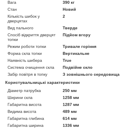
Вага
390 кг
Стан
Новий
Кількість шибок у
2
дверцятах
Вид пального
Тверде
Спосіб відкриття дверцят
Підйом вгору
топки
Режим роботи топки
Тривале горіння
Форма скла топки
Вертикальне
Наявність шибера
True
Система очищення скла
Подвійне скло
Забір повітря в топку
З зовнішнього середовища
Користувальницькі характеристики
Діаметр патрубка
250 мм
Ширини скла
1258 мм
Габаритна висота
1287 мм
Видима висота
489 мм
Габаритна глибина
614 мм
Габаритна ширина
1336 мм