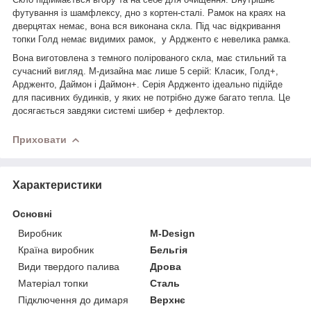
футування із шамфлексу, дно з кортен-сталі. Рамок на краях на
дверцятах немає, вона вся виконана скла. Під час відкривання
топки Голд немає видимих рамок,
у Ардженто є невелика рамка.
Вона виготовлена з темного полірованого скла, має стильний та
сучасний вигляд. М-дизайна має лише 5 серій: Класик, Голд+,
Ардженто, Даймон і Даймон+. Серія Ардженто ідеально підійде
для пасивних будинків, у яких не потрібно дуже багато тепла. Це
досягається завдяки системі шибер + дефлектор.
Приховати
Характеристики
Основні
Виробник
M-Design
Країна виробник
Бельгія
Види твердого палива
Дрова
Матеріал топки
Сталь
Підключення до димаря
Верхнє