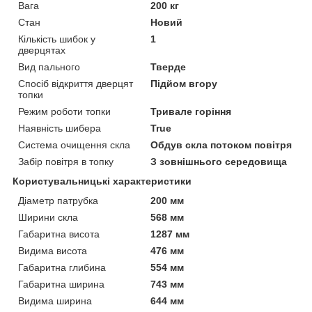
Вага
200 кг
Стан
Новий
Кількість шибок у
1
дверцятах
Вид пального
Тверде
Спосіб відкриття дверцят
Підйом вгору
топки
Режим роботи топки
Тривале горіння
Наявність шибера
True
Система очищення скла
Обдув скла потоком повітря
Забір повітря в топку
З зовнішнього середовища
Користувальницькі характеристики
Діаметр патрубка
200 мм
Ширини скла
568 мм
Габаритна висота
1287 мм
Видима висота
476 мм
Габаритна глибина
554 мм
Габаритна ширина
743 мм
Видима ширина
644 мм