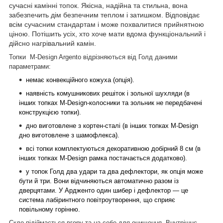
сучасні камінні топок. Якісна, надійна та стильна, вона
забезпечить дім безпечним теплом і затишком. Відповідає
всім сучасним стандартам і може похвалитися прийнятною
ціною. Потішить усіх, хто хоче мати вдома функціональний і
дійсно нагрівальний камін.
Топки M-Design Argento відрізняються від Голд даними
параметрами:
немає конвекційного кожуха (опція).
наявність комушникових решіток і зольної шухляди (в
інших топках M-Design-колосники та зольник не передбачені
конструкцією топки).
дно виготовлене з кортен-сталі (в інших топках M-Design
дно виготовлене з шамофлекса).
всі топки комплектуються декоративною добірний 8 см (в
інших топках M-Design рамка постачається додатково).
у топок Голд два удари та два дефлектори, як опція може
бути й три. Вони відчиняються автоматично разом із
дверцятами. У Ардженто один шибер і дефлектор — це
система лабіринтного повітроутворення, що сприяє
повільному горінню.
Скло підіймається вгору та на себе для очищення. Внутрішнє