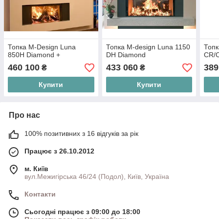
Топка M-Design Luna
Топка M-design Luna 1150
Топк
850H Diamond +
DH Diamond
CR/
460 100
433 060
389
₴
₴
Купити
Купити
Про нас
100% позитивних з 16 відгуків за рік
Працює з 26.10.2012
м. Київ
вул.Межигірська 46/24 (Подол), Київ, Україна
Контакти
Сьогодні працює з 09:00 до 18:00