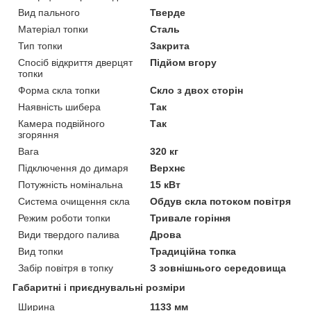
Вид пального
Тверде
Матеріал топки
Сталь
Тип топки
Закрита
Спосіб відкриття дверцят
Підйом вгору
топки
Форма скла топки
Скло з двох сторін
Наявність шибера
Так
Камера подвійного
Так
згоряння
Вага
320 кг
Підключення до димаря
Верхнє
Потужність номінальна
15 кВт
Система очищення скла
Обдув скла потоком повітря
Режим роботи топки
Тривале горіння
Види твердого палива
Дрова
Вид топки
Традиційна топка
Забір повітря в топку
З зовнішнього середовища
Габаритні і приєднувальні розміри
Ширина
1133 мм