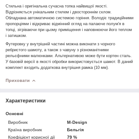
Стильна і оригінальна сучасна топка найвищої якості.
Відрізняється унікальним стилем і двостороннім склом.
Обладнана автоматичною системою горіння. Володіє традиційними
пропорціями і відкриває відмінний огляд на палаюче полум'я в
топці, зігріваючи при цьому приміщення і наповнюючи його теплом
і затишком.
Футеровку у внутрішній частині можна виконати з чорного
ребристого шамоту, а також з чавуну з різноманітними
рельєфними малюнками. Альтернативою може бути кортен сталь.
У базовій версії в якості обробки використовується шамот. В даний
комплект входить додаткова внутрішня рамка (10 мм).
Приховати
Характеристики
Основні
Виробник
M-Design
Країна виробник
Бельгія
Коефіцієнт корисної дії
79 %