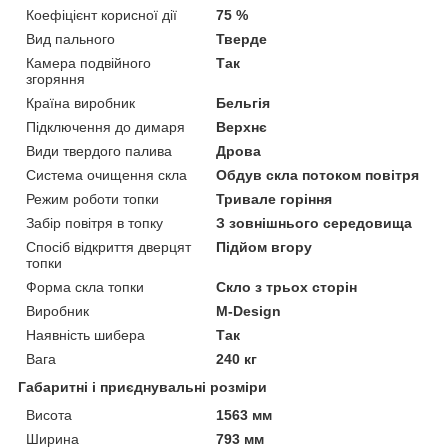
Коефіцієнт корисної дії
75 %
Вид пального
Тверде
Камера подвійного
Так
згоряння
Країна виробник
Бельгія
Підключення до димаря
Верхнє
Види твердого палива
Дрова
Система очищення скла
Обдув скла потоком повітря
Режим роботи топки
Тривале горіння
Забір повітря в топку
З зовнішнього середовища
Спосіб відкриття дверцят
Підйом вгору
топки
Форма скла топки
Скло з трьох сторін
Виробник
M-Design
Наявність шибера
Так
Вага
240 кг
Габаритні і приєднувальні розміри
Висота
1563 мм
Ширина
793 мм