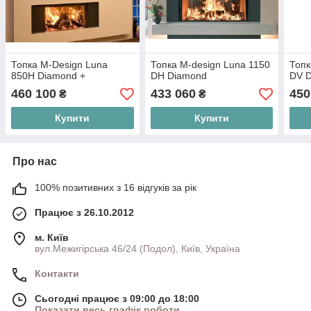
Топка M-Design Luna
Топка M-design Luna 1150
Топк
850H Diamond +
DH Diamond
DV 
460 100
433 060
450
₴
₴
Купити
Купити
Про нас
100% позитивних з 16 відгуків за рік
Працює з 26.10.2012
м. Київ
вул.Межигірська 46/24 (Подол), Київ, Україна
Контакти
Сьогодні працює з 09:00 до 18:00
Показати весь графік роботи