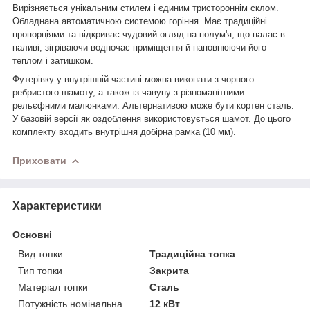
Вирізняється унікальним стилем і єдиним тристороннім склом.
Обладнана автоматичною системою горіння. Має традиційні
пропорціями та відкриває чудовий огляд на полум'я, що палає в
паливі, зігріваючи водночас приміщення й наповнюючи його
теплом і затишком.
Футерівку у внутрішній частині можна виконати з чорного
ребристого шамоту, а також із чавуну з різноманітними
рельєфними малюнками. Альтернативою може бути кортен сталь.
У базовій версії як оздоблення використовується шамот. До цього
комплекту входить внутрішня добірна рамка (10 мм).
Приховати
Характеристики
Основні
Вид топки
Традиційна топка
Тип топки
Закрита
Матеріал топки
Сталь
Потужність номінальна
12 кВт