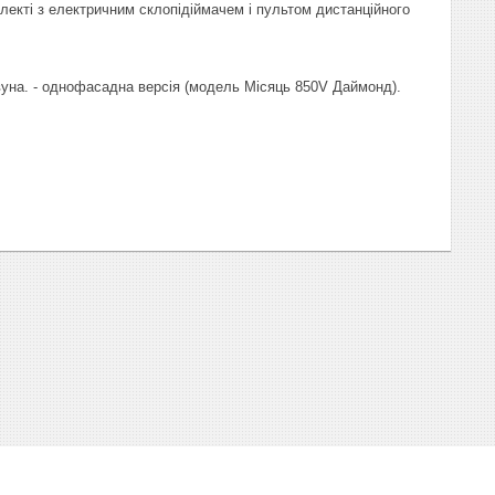
екті з електричним склопідіймачем і пультом дистанційного
вуна.
- однофасадна версія (модель Місяць 850
V
Даймонд).