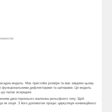
вленістю
асадна модель. Має пристойні розміри та має завдяки цьому
чно функціональними дефлекторами та шитерами. Ця модель
, що палає всередині.
есенням двостороннього малюнка рельєфного типу. Щоб
е як опція. З його допомогою процес циркуляція конвекційного