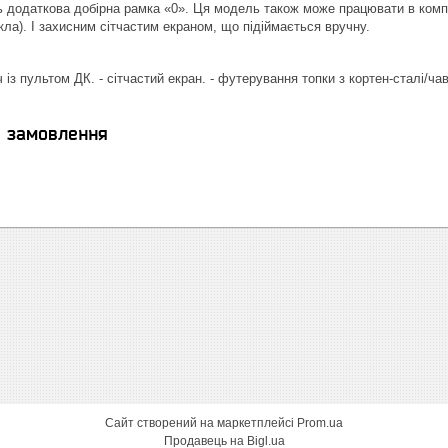
 додаткова добірна рамка «0». Ця модель також може працювати в компл
кла). І захисним сітчастим екраном, що підіймається вручну.
ч із пультом ДК.
- сітчастий екран.
- футерування топки з кортен-сталі/ча
я замовлення
Сайт створений на маркетплейсі
Prom.ua
Продавець на Bigl.ua