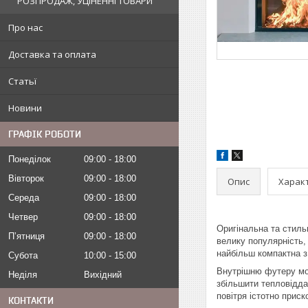
РОЗПРОДАЖ, УЦІНЕННІ ТОВАРИ
Про нас
Доставка та оплата
Статьї
Новини
ГРАФІК РОБОТИ
Понеділок
09:00
18:00
Вівторок
09:00
18:00
Опис
Харак
Середа
09:00
18:00
Четвер
09:00
18:00
Оригінальна та стиль
Пʼятниця
09:00
18:00
велику популярність
найбільш компактна з
Субота
10:00
15:00
Внутрішню футеру мо
Неділя
Вихідний
збільшити тепловідда
повітря істотно прис
КОНТАКТИ