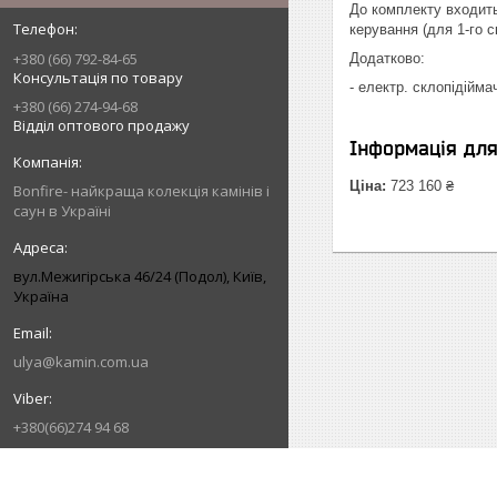
До комплекту входить
керування (для 1-го с
+380 (66) 792-84-65
Додатково:
Консультація по товару
- електр. склопідійма
+380 (66) 274-94-68
Відділ оптового продажу
Інформація дл
Ціна:
723 160 ₴
Bonfire- найкраща колекція камінів і
саун в Україні
вул.Межигірська 46/24 (Подол), Київ,
Україна
ulya@kamin.com.ua
+380(66)274 94 68