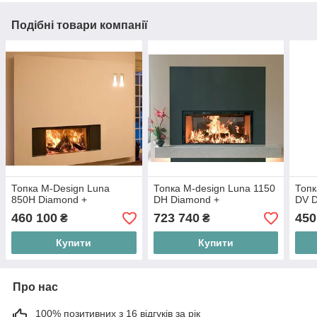
Подібні товари компанії
Топка M-Design Luna
Топка M-design Luna 1150
Топк
850H Diamond +
DH Diamond +
DV 
460 100
723 740
450
₴
₴
Купити
Купити
Про нас
100% позитивних з 16 відгуків за рік