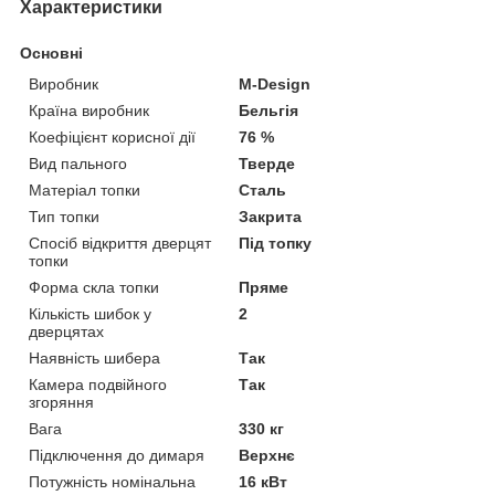
Характеристики
Основні
Виробник
M-Design
Країна виробник
Бельгія
Коефіцієнт корисної дії
76 %
Вид пального
Тверде
Матеріал топки
Сталь
Тип топки
Закрита
Спосіб відкриття дверцят
Під топку
топки
Форма скла топки
Пряме
Кількість шибок у
2
дверцятах
Наявність шибера
Так
Камера подвійного
Так
згоряння
Вага
330 кг
Підключення до димаря
Верхнє
Потужність номінальна
16 кВт