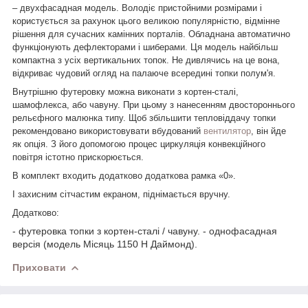
– двухфасадная модель. Володіє пристойними розмірами і
користується за рахунок цього великою популярністю, відмінне
рішення для сучасних камінних порталів. Обладнана автоматично
функціонують дефлекторами і шиберами. Ця модель найбільш
компактна з усіх вертикальних топок. Не дивлячись на це вона,
відкриває чудовий огляд на палаюче всередині топки полум'я.
Внутрішню футеровку можна виконати з кортен-сталі,
шамофлекса, або чавуну. При цьому з нанесенням двостороннього
рельєфного малюнка типу. Щоб збільшити тепловіддачу топки
рекомендовано використовувати вбудований
вентилятор
, він йде
як опція. З його допомогою процес циркуляція конвекційного
повітря істотно прискорюється.
В комплект входить додатково додаткова рамка «0».
І захисним сітчастим екраном, піднімається вручну.
Додатково:
- футеровка топки з кортен-сталі / чавуну.
- однофасадная
версія (модель Місяць 1150 Н Даймонд).
Приховати