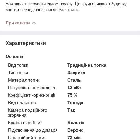
можливості керувати склом вручну. Це зручно, якщо в будинку
раптом несподівано зникла електрика.
Приховати
Характеристики
Основні
Вид топки
Традиційна топка
Тип топки
Закрита
Матеріал топки
Сталь
Потужність номінальна
13 кВт
Коефіцієнт корисної дії
75 %
Вид пального
Тверде
Камера подвійного
Так
згоряння
Країна виробник
Бельгія
Підключення до димаря
Верхнє
Гарантійний термін
72 міс