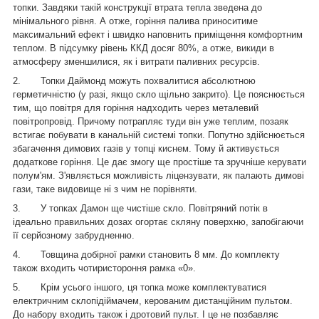
топки. Завдяки такій конструкції втрата тепла зведена до
мінімального рівня. А отже, горіння палива приноситиме
максимальний ефект і швидко наповнить приміщення комфортним
теплом. В підсумку рівень ККД досяг 80%, а отже, викиди в
атмосферу зменшилися, як і витрати паливних ресурсів.
2.
Топки Даймонд можуть похвалитися абсолютною
герметичністю (у разі, якщо скло щільно закрито). Це пояснюється
тим, що повітря для горіння надходить через металевий
повітропровід. Причому потрапляє туди він уже теплим, позаяк
встигає побувати в канальній системі топки. Попутно здійснюється
збагачення димових газів у топці киснем. Тому й активується
додаткове горіння. Це дає змогу ще простіше та зручніше керувати
полум'ям. З'являється можливість ліцензувати, як палають димові
гази, таке видовище ні з чим не порівняти.
3.
У топках Дамон ще чистіше скло. Повітряний потік в
ідеально правильних дозах огортає скляну поверхню, запобігаючи
її серйозному забрудненню.
4.
Товщина добірної рамки становить 8 мм. До комплекту
також входить чотиристороння рамка «0».
5.
Крім усього іншого, ця топка може комплектуватися
електричним склопідіймачем, керованим дистанційним пультом.
До набору входить також і дротовий пульт. І це не позбавляє