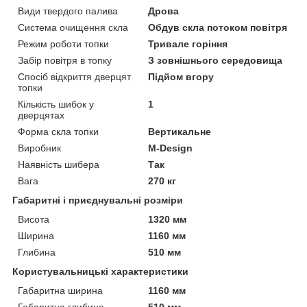
Види твердого палива
Дрова
Система очищення скла
Обдув скла потоком повітря
Режим роботи топки
Тривале горіння
Забір повітря в топку
З зовнішнього середовища
Спосіб відкриття дверцят
Підйом вгору
топки
Кількість шибок у
1
дверцятах
Форма скла топки
Вертикальне
Виробник
M-Design
Наявність шибера
Так
Вага
270 кг
Габаритні і приєднувальні розміри
Висота
1320 мм
Ширина
1160 мм
Глибина
510 мм
Користувальницькі характеристики
Габаритна ширина
1160 мм
Габаритна глибина
510 мм