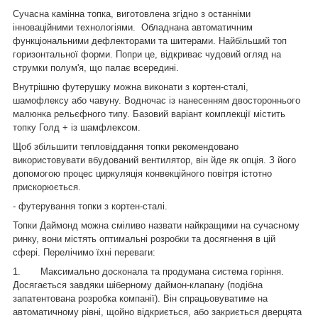
Сучасна камінна топка, виготовлена згідно з останніми
інноваційними технологіями.
Обладнана автоматичним
функціональними дефлекторами та шитерами. Найбільший топ
горизонтальної форми. Попри це, відкриває чудовий огляд на
струмки полум'я, що палає всередині.
Внутрішню футерушку можна виконати з кортен-сталі,
шамофлексу або чавуну. Водночас із нанесенням двостороннього
малюнка рельєфного типу. Базовий варіант комплекції містить
топку Голд + із шамфлексом.
Щоб збільшити тепловіддання топки рекомендовано
використовувати вбудований вентилятор, він йде як опція. З його
допомогою процес циркуляція конвекційного повітря істотно
прискорюється.
- футерування топки з кортен-сталі.
Топки Даймонд можна сміливо назвати найкращими на сучасному
ринку, вони містять оптимальні розробки та досягнення в цій
сфері. Перелічимо їхні переваги:
1.
Максимально досконала та продумана система горіння.
Досягається завдяки шіберному даймон-клапану (подібна
запатентована розробка компанії). Він спрацьовуватиме на
автоматичному рівні, щойно відкриється, або закриється дверцята