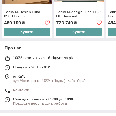
Топка M-Design Luna
Топка M-design Luna 1150
Топк
850H Diamond +
DH Diamond +
Dia
460 100
723 740
484
₴
₴
Купити
Купити
Про нас
100% позитивних з 16 відгуків за рік
Працює з 26.10.2012
м. Київ
вул.Межигірська 46/24 (Подол), Київ, Україна
Контакти
Сьогодні працює з 09:00 до 18:00
Показати весь графік роботи