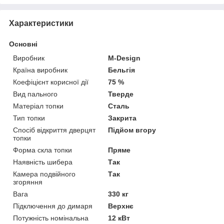
Характеристики
Основні
Виробник
M-Design
Країна виробник
Бельгія
Коефіцієнт корисної дії
75 %
Вид пального
Тверде
Матеріал топки
Сталь
Тип топки
Закрита
Спосіб відкриття дверцят
Підйом вгору
топки
Форма скла топки
Пряме
Наявність шибера
Так
Камера подвійного
Так
згоряння
Вага
330 кг
Підключення до димаря
Верхнє
Потужність номінальна
12 кВт