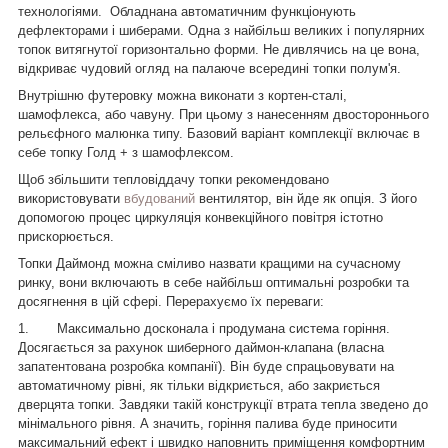
технологіями.
Обладнана автоматичним функціонують
дефлекторами і шиберами. Одна з найбільш великих і популярних
топок витягнутої горизонтально форми. Не дивлячись на це вона,
відкриває чудовий огляд на палаюче всередині топки полум'я.
Внутрішню футеровку можна виконати з кортен-сталі,
шамофлекса, або чавуну. При цьому з нанесенням двостороннього
рельєфного малюнка типу. Базовий варіант комплекції включає в
себе топку Голд + з шамофлексом.
Щоб збільшити тепловіддачу топки рекомендовано
використовувати
вбудований
вентилятор, він йде як опція. З його
допомогою процес циркуляція конвекційного повітря істотно
прискорюється.
Топки Даймонд можна сміливо назвати кращими на сучасному
ринку, вони включають в себе найбільш оптимальні розробки та
досягнення в цій сфері. Перерахуємо їх переваги:
1.
Максимально досконала і продумана система горіння.
Досягається за рахунок шиберного даймон-клапана (власна
запатентована розробка компанії). Він буде спрацьовувати на
автоматичному рівні, як тільки відкриється, або закриється
дверцята топки. Завдяки такій конструкції втрата тепла зведено до
мінімального рівня. А значить, горіння палива буде приносити
максимальний ефект і швидко наповнить приміщення комфортним