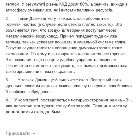
теплом. У результаті рівень ККД досяг 80%, а значить, викиди в
атмосферу зменшилися, як і витрати паливних ресурсів.
2.
Топки Даймонд могут похвастаться абсолютной
герметичностью (в случае, если стекло плотно закрыто). Это
объясняется тем, что воздух для горения поступает через
металлический воздуховод. Причем попадает туда он уже
теплым, так как успевает побывать в канальной системе топки.
Попутно осуществляется обогащение дымовых газов в топке
кислородом. Поэтому и активируется дополнительное горение.
Это позволяет еще проще и удобнее управлять пламенем.
Появляется возможность лицезреть, как пылают дымовые газы,
такое зрелище ни с чем не сравнить.
3.
У топках Дамон ще більш чисте скло. Повітряний потік
ідеально правильних дозах омиває скляну поверхню, запобігаючи
її серйозне забруднення.
4. У комплекті поставляється чотирьохстороння рамка «0»,
яка дозволяє монтувати топку без зазорів. Товщина металу
данної рамки складає 8мм.
Приховати