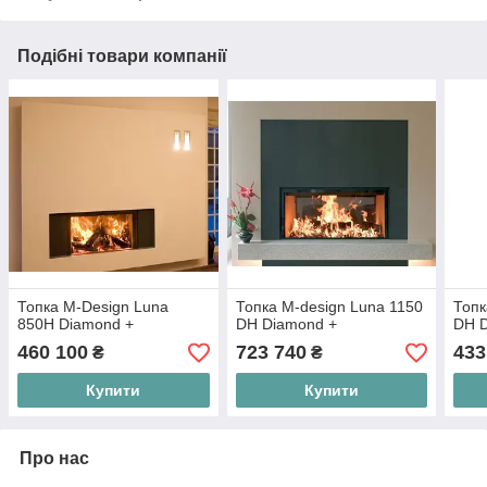
Подібні товари компанії
Топка M-Design Luna
Топка M-design Luna 1150
Топк
850H Diamond +
DH Diamond +
DH 
460 100
723 740
433
₴
₴
Купити
Купити
Про нас