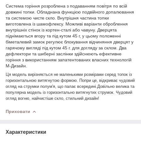
Система горіння розроблена з подаванням повітря по всій
довжині топки. Обладнана функцією подвійного допалювання
та системою чисте скло. Внутрішня частина топки
виготовлена із шамофлексу. Можливі варіанти оброблення
внутрішніх стінок із кортен-сталі або чавуну. Дверцята
піднімаються вгору та під кутом 45 г, у цьому положенні
біметалевий замок регулює блокування відчиняння дверцят у
гарячому вигляді під кутом 45 г. для догляду за склом. Два
дефлектори та шиберні заслінки здійснюють ефективне
горіння з використанням запатентованих власних технологій
М-Дизайн.
Ця модель вирізняється не маленькими розмірами серед топок із
горизонтальною витягнутою формою. Попри це, відкриває чудовий
огляд на струмки полум'я, що палає всередині.Довільно велика та
популярна модель із горизонтально витягнутих струмок. Чудовий
огляд вогню, найчистіше скло, стильний дизайн!
Приховати
Характеристики