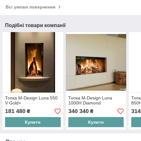
Всі умови повернення
Подібні товари компанії
Топка M-Design Luna 550
Топка M-Design Luna
Топк
V Gold+
1000H Diamond
850
181 480
340 340
314
₴
₴
Купити
Купити