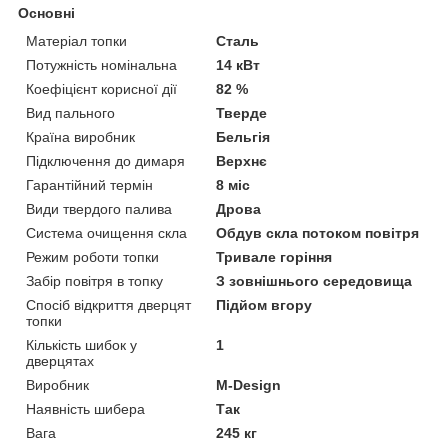
Основні
Матеріал топки
Сталь
Потужність номінальна
14 кВт
Коефіцієнт корисної дії
82 %
Вид пального
Тверде
Країна виробник
Бельгія
Підключення до димаря
Верхнє
Гарантійний термін
8 міс
Види твердого палива
Дрова
Система очищення скла
Обдув скла потоком повітря
Режим роботи топки
Тривале горіння
Забір повітря в топку
З зовнішнього середовища
Спосіб відкриття дверцят
Підйом вгору
топки
Кількість шибок у
1
дверцятах
Виробник
M-Design
Наявність шибера
Так
Вага
245 кг