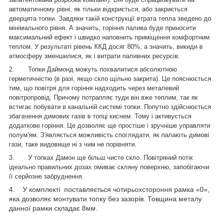
автоматичному рівні, як тільки відкриється, або закриється
дверцята топки. Завдяки такій конструкції втрата тепла зведено до
мінімального рівня. А значить, горіння палива буде приносити
максимальний ефект і швидко наповнить приміщення комфортним
теплом. У результаті рівень ККД досяг 80%, а значить, викиди в
атмосферу зменшилися, як і витрати паливних ресурсів.
2.
Топки Даймонд можуть похвалитися абсолютною
герметичністю (в разі, якщо скло щільно закрита). Це пояснюється
тим, що повітря для горіння надходить через металевий
повітропровід. Причому потрапляє туди він вже теплим, так як
встигає побувати в канальній системі топки. Попутно здійснюється
збагачення димових газів в топці киснем. Тому і активується
додаткове горіння. Це дозволяє ще простіше і зручніше управляти
полум'ям. З'являється можливість споглядати, як палають димові
гази, таке видовище ні з чим не порівняти.
3.
У топках Дамон ще більш чисте скло. Повітряний потік
ідеально правильних дозах омиває скляну поверхню, запобігаючи
її серйозне забруднення.
4. У комплекті поставляється чотирьохстороння рамка «0»,
яка дозволяє монтувати топку без зазорів. Товщина металу
данної рамки складає 8мм.