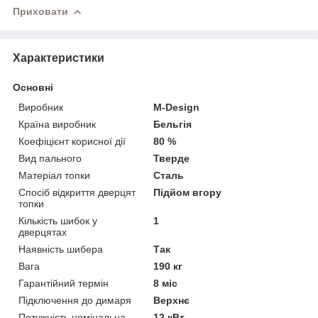
Приховати
Характеристики
Основні
Виробник
M-Design
Країна виробник
Бельгія
Коефіцієнт корисної дії
80 %
Вид пального
Тверде
Матеріал топки
Сталь
Спосіб відкриття дверцят
Підйом вгору
топки
Кількість шибок у
1
дверцятах
Наявність шибера
Так
Вага
190 кг
Гарантійний термін
8 міс
Підключення до димаря
Верхнє
Потужність номінальна
12 кВт