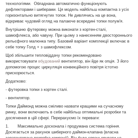
технологіями.
Обладнана автоматично функціонують
дефлекторами і шиберами. Ця модель найбільш компактна з усіх
горизонтально витягнутих топок. Не дивлячись на це вона,
відкриває чудовий огляд на палаюче всередині топки полум'я.
Внутрішню футеровку можна виконати з кортен-сталі,
шамофлекса, або чавуну. При цьому з нанесенням двостороннього
рельєфного малюнка типу. Базовий варіант комплекції включає в
себе топку Голд + з шамофлексом.
Щоб збільшити тепловіддачу топки рекомендовано
використовувати
вбудований
вентилятор, він йде як опція. З його
допомогою процес циркуляція конвекційного повітря істотно
прискорюється.
Додатково:
- футеровка топки з кортен сталі.
- вентилятор.
Топки Даймонд можна сміливо назвати кращими на сучасному
ринку, вони включають в себе найбільш оптимальні розробки та
досягнення в цій сфері. Перерахуємо їх переваги:
1.
Максимально досконала і продумана система горіння.
Досягається за рахунок шиберного даймон-клапана (власна
запатентована розробка компанії). Він буде спрацьовувати на