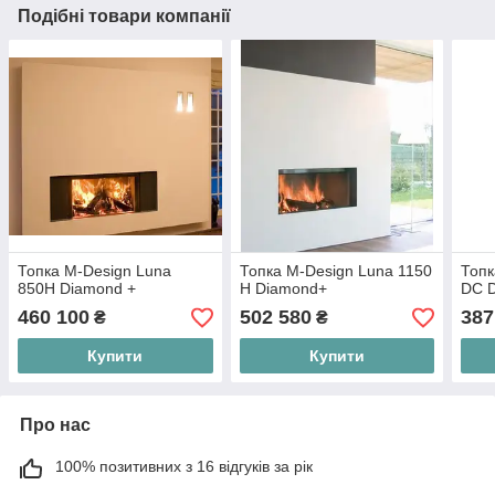
Подібні товари компанії
Топка M-Design Luna
Топка M-Design Luna 1150
Топк
850H Diamond +
H Diamond+
DC 
460 100
502 580
387
₴
₴
Купити
Купити
Про нас
100% позитивних з 16 відгуків за рік