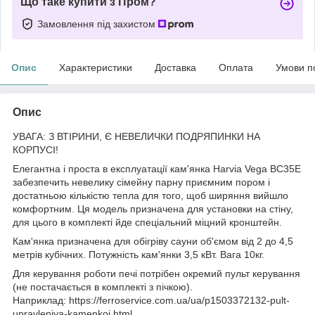
Що таке купити з Пром?
Замовлення під захистом
Опис
Характеристики
Доставка
Оплата
Умови п
Опис
УВАГА: З ВТІРИНИ, Є НЕВЕЛИЧКИ ПОДРЯПИНКИ НА
КОРПУСІ!
Елегантна і проста в експлуатації кам'янка Harvia Vega BC35E
забезпечить невелику сімейну парну приємним пором і
достатньою кількістю тепла для того, щоб ширяння вийшло
комфортним. Ця модель призначена для установки на стіну,
для цього в комплекті йде спеціальний міцний кронштейн.
Кам'янка призначена для обігріву сауни об'ємом від 2 до 4,5
метрів кубічних. Потужність кам'янки 3,5 кВт. Вага 10кг.
Для керування роботи печі потрібен окремий пульт керування
(не постачається в комплекті з пічкою).
Наприклад: https://ferroservice.com.ua/ua/p1503372132-pult-
upravleniya-kamenkoj.html