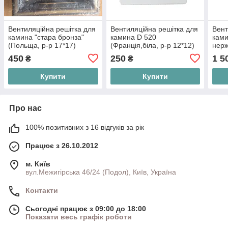
Вентиляційна решітка для
Вентиляційна решітка для
Вент
камина "стара бронза"
камина D 520
ками
(Польща, р-р 17*17)
(Франція,біла, р-р 12*12)
нерж
21,5
450
250
1 5
₴
₴
19,5
Купити
Купити
Про нас
100% позитивних з 16 відгуків за рік
Працює з 26.10.2012
м. Київ
вул.Межигірська 46/24 (Подол), Київ, Україна
Контакти
Сьогодні працює з 09:00 до 18:00
Показати весь графік роботи