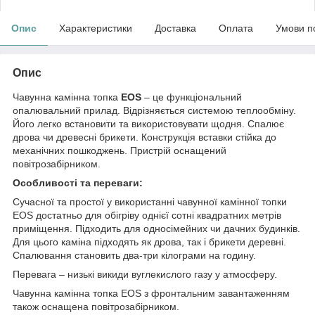
Опис
Характеристики
Доставка
Оплата
Умови п
Опис
Чавунна камінна топка
EOS
– це функціональний
опалювальний прилад. Відрізняється системою теплообміну.
Його легко встановити та використовувати щодня. Спалює
дрова чи древесні брикети. Конструкція вставки стійка до
механічних пошкоджень. Пристрій оснащений
повітрозабірником.
Особливості та переваги:
Сучасної та простої у використанні чавунної камінної топки
EOS достатньо для обігріву однієї сотні квадратних метрів
приміщення. Підходить для односімейних чи дачних будинків.
Для цього каміна підходять як дрова, так і брикети деревні.
Спалювання становить два-три кілограми на годину.
Перевага – низькі викиди вуглекислого газу у атмосферу.
Чавунна камінна топка EOS з фронтальним завантаженням
також оснащена повітрозабірником.