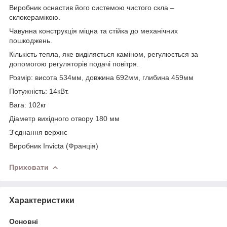
Виробник оснастив його системою чистого скла –
склокерамікою.
Чавунна конструкція міцна та стійка до механічних
пошкоджень.
Кількість тепла, яке виділяється каміном, регулюється за
допомогою регуляторів подачі повітря.
Розмір: висота 534мм, довжина 692мм, глибина 459мм
Потужність: 14кВт.
Вага: 102кг
Діаметр вихідного отвору 180 мм
З'єднання верхнє
Виробник Invicta (Франція)
Приховати
Характеристики
Основні