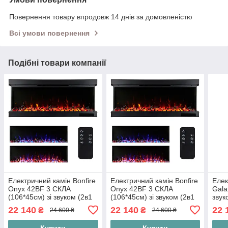
Повернення товару впродовж 14 днів за домовленістю
Всі умови повернення
Подібні товари компанії
Електричний камін Bonfire
Електричний камін Bonfire
Елек
Onyx 42BF 3 СКЛА
Onyx 42BF 3 СКЛА
Gala
(106*45см) зі звуком (2в1
(106*45см) зі звуком (2в1
звук
на стіну або у нішу)
на стіну або у нішу)
нішу
22 140
22 140
22 
₴
₴
24 600 ₴
24 600 ₴
Купити
Купити