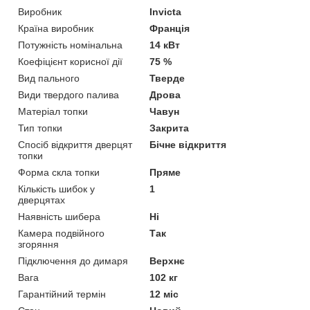
Виробник
Invicta
Країна виробник
Франція
Потужність номінальна
14 кВт
Коефіцієнт корисної дії
75 %
Вид пального
Тверде
Види твердого палива
Дрова
Матеріал топки
Чавун
Тип топки
Закрита
Спосіб відкриття дверцят
Бічне відкриття
топки
Форма скла топки
Пряме
Кількість шибок у
1
дверцятах
Наявність шибера
Ні
Камера подвійного
Так
згоряння
Підключення до димаря
Верхнє
Вага
102 кг
Гарантійний термін
12 міс