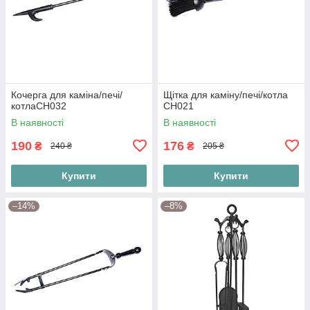
Кочерга для каміна/печі/
Щітка для каміну/печі/котла
котлаСН032
СН021
В наявності
В наявності
190
176
₴
₴
240 ₴
205 ₴
Купити
Купити
–14%
–8%