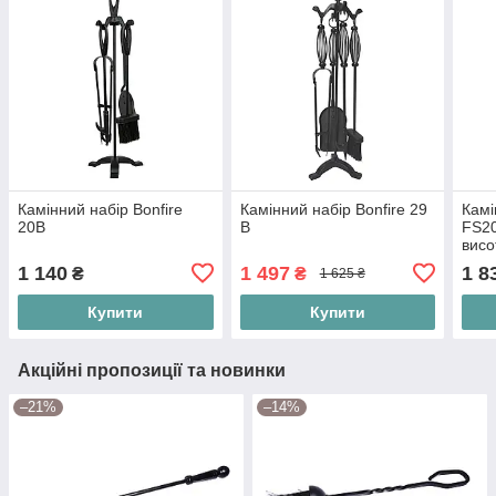
Камінний набір Bonfire
Камінний набір Bonfire 29
Камі
20B
В
FS20
висо
1 140
1 497
1 8
₴
₴
1 625 ₴
Купити
Купити
Акційні пропозиції та новинки
–21%
–14%