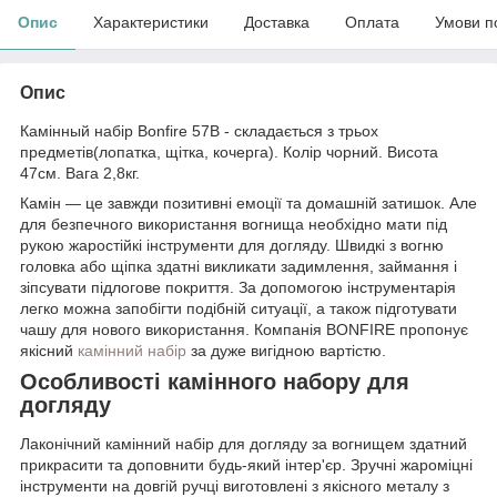
Опис
Характеристики
Доставка
Оплата
Умови п
Опис
Камінный набір Bonfire 57B - складається з трьох
предметів(лопатка, щітка, кочерга). Колір чорний. Висота
47см. Вага 2,8кг.
Камін — це завжди позитивні емоції та домашній затишок. Але
для безпечного використання вогнища необхідно мати під
рукою жаростійкі інструменти для догляду. Швидкі з вогню
головка або щіпка здатні викликати задимлення, займання і
зіпсувати підлогове покриття. За допомогою інструментарія
легко можна запобігти подібній ситуації, а також підготувати
чашу для нового використання. Компанія BONFIRE пропонує
якісний
камінний набір
за дуже вигідною вартістю.
Особливості камінного набору для
догляду
Лаконічний камінний набір для догляду за вогнищем здатний
прикрасити та доповнити будь-який інтер'єр. Зручні жароміцні
інструменти на довгій ручці виготовлені з якісного металу з