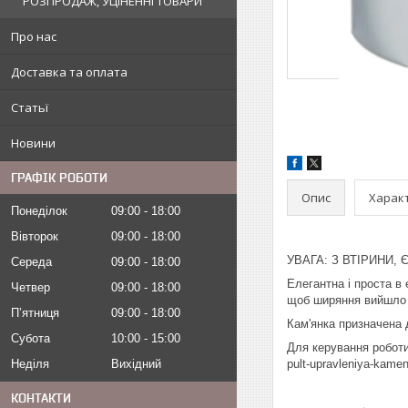
РОЗПРОДАЖ, УЦІНЕННІ ТОВАРИ
Про нас
Доставка та оплата
Статьї
Новини
ГРАФІК РОБОТИ
Опис
Харак
Понеділок
09:00
18:00
Вівторок
09:00
18:00
УВАГА: З ВТІРИНИ,
Середа
09:00
18:00
Елегантна і проста в
Четвер
09:00
18:00
щоб ширяння вийшло к
Пʼятниця
09:00
18:00
Кам'янка призначена д
Субота
10:00
15:00
Для керування роботи 
pult-upravleniya-kamen
Неділя
Вихідний
КОНТАКТИ