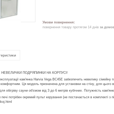
повернення товару протягом 14 днів
за домо
теристики
 Є НЕВЕЛИЧКИ ПОДРЯПИНКИ НА КОРПУСІ!
 експлуатації кам'янка Harvia Vega BС45E забезпечить невелику сімейну 
омфортним. Ця модель призначена для установки на стіну, для цього в 
ля обігріву сауни об'ємом від 3 до 6 метрів кубічних. Потужність кам'янки
печі потрібен окремий пульт керування (не постачається в комплекті з пі
koj.html