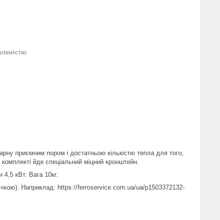
вленістю
парну приємним пором і достатньою кількістю тепла для того,
комплекті йде спеціальний міцний кронштейн.
 4,5 кВт. Вага 10кг.
чкою). Наприклад: https://ferroservice.com.ua/ua/p1503372132-