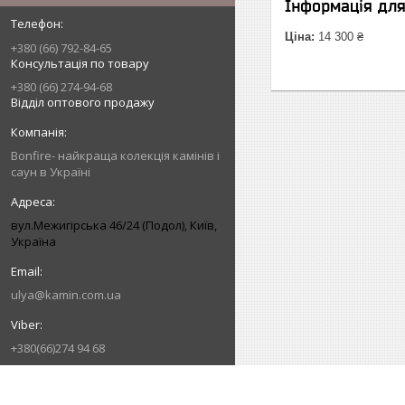
Інформація дл
Ціна:
14 300 ₴
+380 (66) 792-84-65
Консультація по товару
+380 (66) 274-94-68
Відділ оптового продажу
Bonfire- найкраща колекція камінів і
саун в Україні
вул.Межигірська 46/24 (Подол), Київ,
Україна
ulya@kamin.com.ua
+380(66)274 94 68