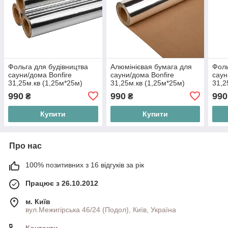
Фольга для будівництва
Алюмінієвая бумага для
Фоль
сауни/дома Bonfire
сауни/дома Bonfire
саун
31,25м.кв (1,25м*25м)
31,25м.кв (1,25м*25м)
31,2
990
990
990
₴
₴
Купити
Купити
Про нас
100% позитивних з 16 відгуків за рік
Працює з 26.10.2012
м. Київ
вул.Межигірська 46/24 (Подол), Київ, Україна
Контакти