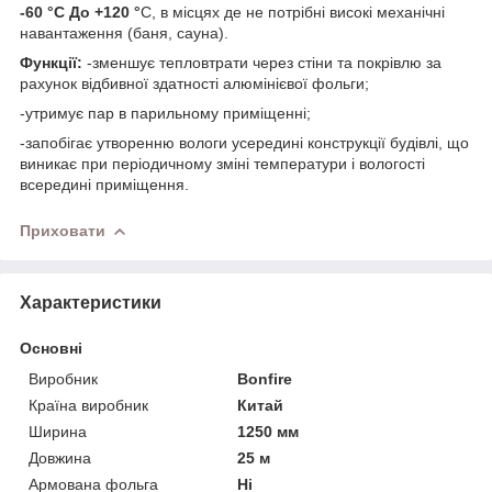
-60 °С До +120 °
С, в місцях де не потрібні високі механічні
навантаження (баня, сауна).
Функції:
-зменшує тепловтрати через стіни та покрівлю за
рахунок відбивної здатності алюмінієвої фольги;
-утримує пар в парильному приміщенні;
-запобігає утворенню вологи усередині конструкції будівлі, що
виникає при періодичному зміні температури і вологості
всередині приміщення.
Приховати
Характеристики
Основні
Виробник
Bonfire
Країна виробник
Китай
Ширина
1250 мм
Довжина
25 м
Армована фольга
Ні