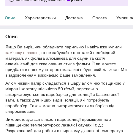
Опис
Характеристики
Доставка
Оплата
Умови п
Опис
Якщо Ви вирішили обладнати парильню і навіть вже купили
кам'янку в лазню
, то не забувайте про такий необхідний
матеріал, як фольга алюмінієва для сауни та скотч
алюмінієвий для склеювання стиків фольги. Її ви можете
придбати в нашому інтернет магазині в будь-якій кількості. Ми
з задоволенням виконаємо Ваше замовлення.
Алюмінієвий папір складається з шару алюмінію товщиною 7
мікрон і картону щільністю 50 г/см3, переважно
використовується як паробар'єр для ізоляції з базальтової
вати, а також для інших видів ізоляції, які потребують
паробар'єр. Також можна використовувати як бар'єр від
випромінювань.
Використовується в якості пароізоляції приміщеннях з
підвищеною температурою: лазнях і саунах і т. д.;
Розрахований для роботи в широкому діапазоні температур