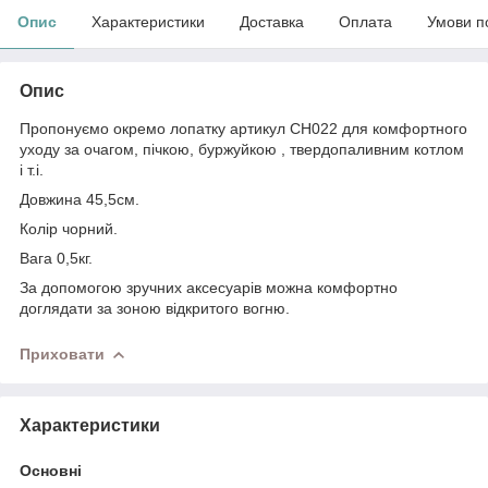
Опис
Характеристики
Доставка
Оплата
Умови п
Опис
Пропонуємо окремо лопатку артикул СН022 для комфортного
уходу за очагом, пічкою, буржуйкою , твердопаливним котлом
і т.і.
Довжина 45,5см.
Колір чорний.
Вага 0,5кг.
За допомогою зручних аксесуарів можна комфортно
доглядати за зоною відкритого вогню.
Приховати
Характеристики
Основні