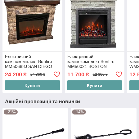
Електричний
Електричний
Елек
камінокомплект Bonfire
камінокомплект Bonfire
камі
MM50688J SAN DIEGO
MM50021 BOSTON
WM2
(114ш*97в*34г(cм)
(60*66,5*22,5(cм)
(61ш
24 200
11 700
12 
₴
₴
24 860 ₴
12 300 ₴
Купити
Купити
Акційні пропозиції та новинки
–21%
–14%