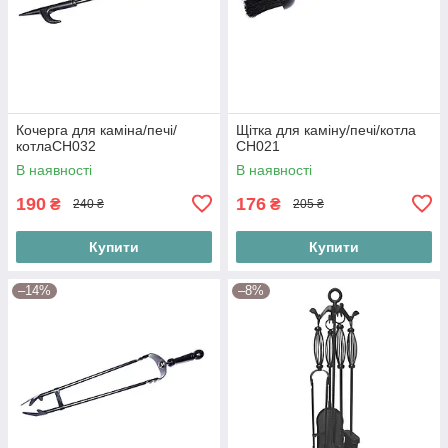
Кочерга для каміна/печі/
Щітка для каміну/печі/котла
котлаСН032
СН021
В наявності
В наявності
190
176
₴
₴
240 ₴
205 ₴
Купити
Купити
–14%
–8%