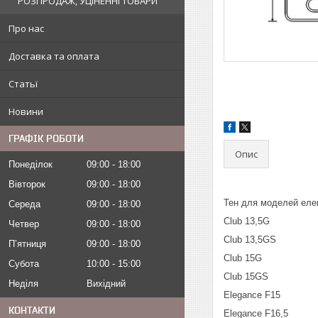
РОЗПРОДАЖ, УЦІНЕННІ ТОВАРИ
Про нас
Доставка та оплата
Статьї
Новини
ГРАФІК РОБОТИ
Опис
Понеділок
09:00
18:00
Вівторок
09:00
18:00
Тен для моделей елек
Середа
09:00
18:00
Club 13,5G
Четвер
09:00
18:00
Club 13,5GS
Пʼятниця
09:00
18:00
Club 15G
Субота
10:00
15:00
Club 15GS
Неділя
Вихідний
Elegance F15
КОНТАКТИ
Elegance F16,5