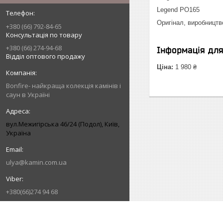
Legend PO165
Оригінал, виробництв
+380 (66) 792-84-65
Консультація по товару
+380 (66) 274-94-68
Інформація дл
Відділ оптового продажу
Ціна:
1 980 ₴
Bonfire- найкраща колекція камінів і
саун в Україні
вул.Межигірська 46/24 (Подол), Київ,
Україна
ulya@kamin.com.ua
+380(66)274 94 68