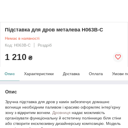
Підставка для дров металева H063B-C
Немає в наявності
Код: H063B-C
Роздріб
1 210
₴
Опис
Характеристики
Доставка
Оплата
Умови п
Опис
Зручна підставка для дров у камін забезпечує домашнє
вогнище необхідним паливом і красиво оформляє інтер'єрну
зону з відкритим вогнем.
Дровниця
надає можливість
організувати функціональну й естетичну полінницю біля стіни
або створити ексклюзивну дизайнерську композицію. Модель