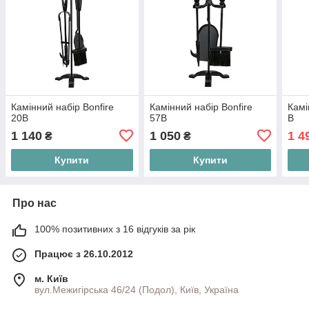
Камінний набір Bonfire
Камінний набір Bonfire
Камі
20B
57B
В
1 140
1 050
1 4
₴
₴
Купити
Купити
Про нас
100% позитивних з 16 відгуків за рік
Працює з 26.10.2012
м. Київ
вул.Межигірська 46/24 (Подол), Київ, Україна