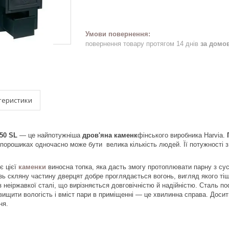
повернення товару протягом 14 днів
за домо
теристики
50 SL
— це найпотужніша
дров'яна каменк
фінського виробника Harvia.
 порошиках одночасно може бути велика кількість людей. Її потужності з
є цієї
каменки
виносна топка, яка дасть змогу протоплювати парну з су
різь скляну частину дверцят добре проглядається вогонь, вигляд якого т
з неіржавкої сталі, що вирізняється довговічністю й надійністю. Сталь п
ідвищити вологість і вміст пари в приміщенні — це хвилинна справа. Доси
ня.