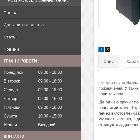
РОЗПРОДАЖ, УЦІНЕННІ ТОВАРИ
Про нас
Доставка та оплата
Статьї
Новини
Опис
Харак
ГРАФІК РОБОТИ
Понеділок
09:00
18:00
Вівторок
09:00
18:00
Піч для сауни
Harvia
призначення. У таких
Середа
09:00
18:00
пари та жару.
Четвер
09:00
18:00
Ще однією зручністю 
Пʼятниця
09:00
18:00
невеликий камін. І к
пече
и виготовлений і
Субота
10:00
15:00
місткості каменів, п
отримуйте задоволен
Неділя
Вихідний
КОНТАКТИ