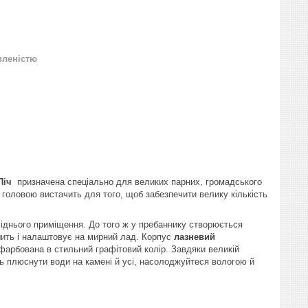
вленістю
Піч
призначена спеціально для великих парних, громадського
 головою вистачить для того, щоб забезпечити велику кількість
сіднього приміщення. До того ж у пребаннику створюється
ішить і налаштовує на мирний лад. Корпус
лазневий
офарбована в стильний графітовий колір. Завдяки великій
ть плюснути води на камені й усі, насолоджуйтеся вологою й