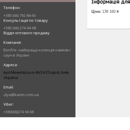
Інформація дл
Ціна:
138 160 ₴
+380 (66) 792-84-65
Консультація по товару
+380 (66) 274-94-68
Відділ оптового продажу
Bonfire- найкраща колекція камінів і
саун в Україні
вул.Межигірська 46/24 (Подол), Київ,
Україна
ulya@kamin.com.ua
+380(66)274 94 68