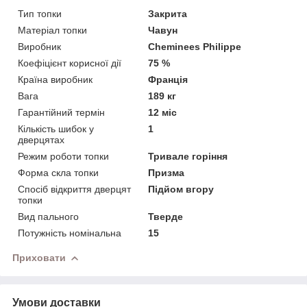
Тип топки
Закрита
Матеріал топки
Чавун
Виробник
Cheminees Philippe
Коефіцієнт корисної дії
75 %
Країна виробник
Франція
Вага
189 кг
Гарантійний термін
12 міс
Кількість шибок у
1
дверцятах
Режим роботи топки
Тривале горіння
Форма скла топки
Призма
Спосіб відкриття дверцят
Підйом вгору
топки
Вид пального
Тверде
Потужність номінальна
15
Приховати
Умови доставки