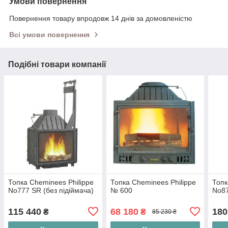
Умови повернення
Повернення товару впродовж 14 днів за домовленістю
Всі умови повернення
Подібні товари компанії
Топка Cheminees Philippe
Топка Cheminees Philippe
Топк
No777 SR (без підіймача)
№ 600
No87
115 440
68 180
180
₴
₴
85 230 ₴