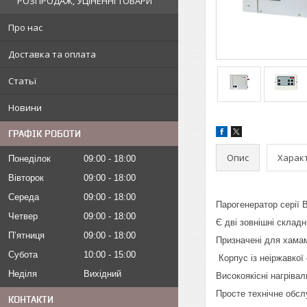
РОЗПРОДАЖ, УЦІНЕННІ ТОВАРИ
Про нас
Доставка та оплата
Статьї
Новини
ГРАФІК РОБОТИ
Опис
Харак
Понеділок
09:00
18:00
Вівторок
09:00
18:00
Середа
09:00
18:00
Парогенератор серії 
Четвер
09:00
18:00
Є дві зовнішні складн
Пʼятниця
09:00
18:00
Призначені для хамам
Субота
10:00
15:00
Корпус із неіржавкої
Неділя
Вихідний
Високоякісні нагрівал
Просте технічне обсл
КОНТАКТИ