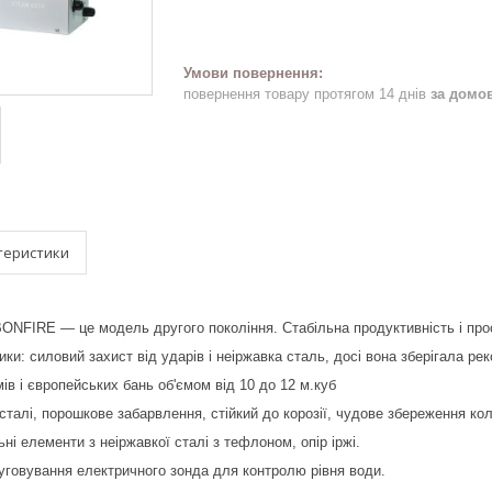
повернення товару протягом 14 днів
за домо
теристики
BONFIRE — це модель другого покоління. Стабільна продуктивність і прос
ики: силовий захист від ударів і неіржавка сталь, досі вона зберігала ре
ів і європейських бань об'ємом від 10 до 12 м.куб
 сталі, порошкове забарвлення, стійкий до корозії, чудове збереження ко
ьні елементи з неіржавкої сталі з тефлоном, опір іржі.
уговування електричного зонда для контролю рівня води.