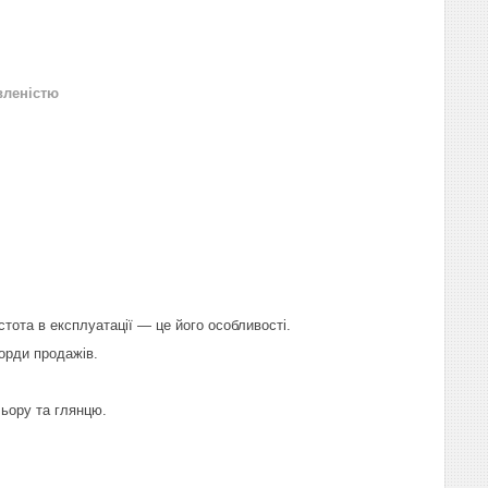
вленістю
тота в експлуатації — це його особливості.
корди продажів.
льору та глянцю.