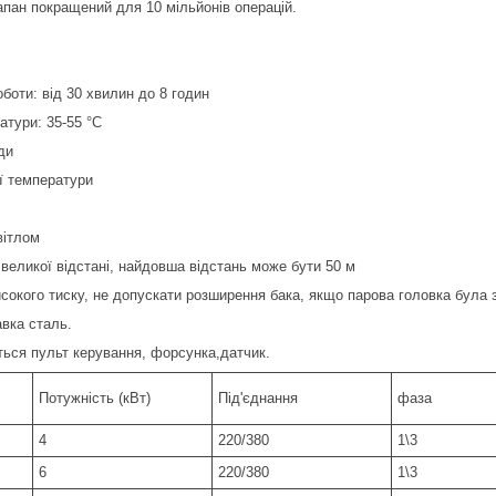
пан покращений для 10 мільйонів операцій.
боти: від 30 хвилин до 8 годин
тури: 35-55 °C
ди
ї температури
вітлом
великої відстані, найдовша відстань може бути 50 м
исокого тиску, не допускати розширення бака, якщо парова головка була 
авка сталь.
ться пульт керування, форсунка,датчик.
Потужність (кВт)
Під'єднання
фаза
4
220/380
1\3
6
220/380
1\3