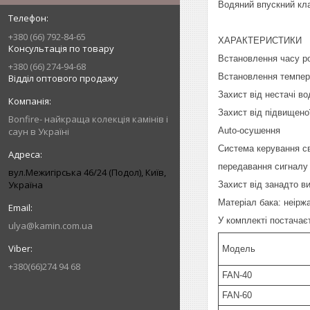
Водяний впускний кла
+380 (66) 792-84-65
ХАРАКТЕРИСТИКИ
Консультація по товару
Встановлення часу ро
+380 (66) 274-94-68
Встановлення темпера
Відділ оптового продажу
Захист від нестачі во
Захист від підвищено
Bonfire- найкраща колекція камінів і
Auto-осушення
саун в Україні
Система керування с
передавання сигналу 
вул.Межигірська 46/24 (Подол), Київ,
Україна
Захист від занадто в
Матеріал бака: неірж
У комплекті постачає
ulya@kamin.com.ua
Модель
+380(66)274 94 68
FAN-40
FAN-60