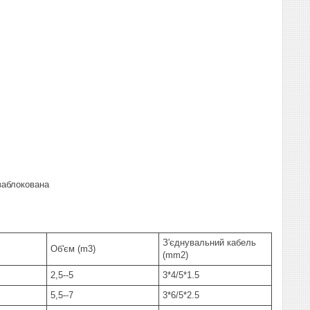
заблокована
З'єднувальний кабель
Об'єм (m3)
(mm2)
2,5--5
3*4/5*1.5
5,5--7
3*6/5*2.5