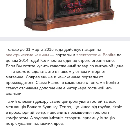
Только до 31 марта 2015 года действует акция на
электрические камины
― порталы и
электротопки Bonfire
по
ценам 2014 года! Количество единиц строго ограничено.
Если Вы хотите купить качественный товар по выгодной цене
― то можете сделать это в нашем уютном интернет
магазине. Современные и изысканные порталы от
производителя Classi Flame в комплекте с топками Bonfire
станут отличным дополнением интерьера гостиной или
спальни.
Такий елемент декору стане центром уваги гостей та всіх
мешканців Вашого будинку. Тепло, що йшло від грубки, зігріє
в прохолодний вечір, наповнить приміщення теплом і
комфортом. А звукова імітація створить приємну імітацію
потріскування палаючих дров.