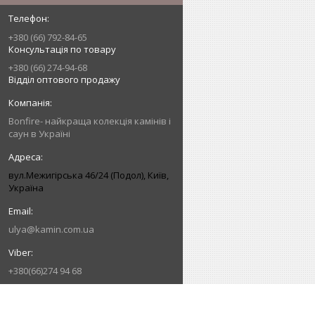
+380 (66) 792-84-65
Консультація по товару
+380 (66) 274-94-68
Відділ оптового продажу
Bonfire- найкраща колекція камінів і
саун в Україні
вул.Межигірська 46/24 (Подол), Київ,
Україна
ulya@kamin.com.ua
+380(66)274 94 68